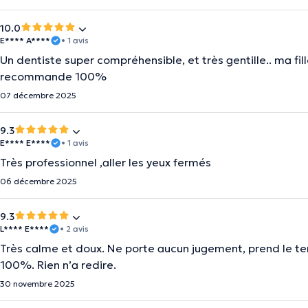
10.0
E**** A****
• 1 avis
Un dentiste super compréhensible, et très gentille.. ma fille
recommande 100%
07 décembre 2025
9.3
E**** E****
• 1 avis
Très professionnel ,aller les yeux fermés
06 décembre 2025
9.3
L**** E****
• 2 avis
Très calme et doux. Ne porte aucun jugement, prend le 
100%. Rien n’a redire.
30 novembre 2025