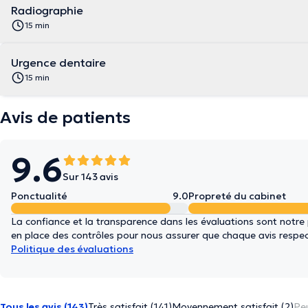
Radiographie
15 min
Urgence dentaire
15 min
Avis de patients
9.6
Sur 143 avis
Ponctualité
9.0
Propreté du cabinet
La confiance et la transparence dans les évaluations sont notre
en place des contrôles pour nous assurer que chaque avis respect
Politique des évaluations
Tous les avis (143)
Très satisfait (141)
Moyennement satisfait (2)
Peu