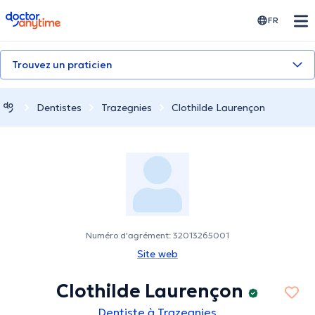
doctoranytime
FR
Trouvez un praticien
Dentistes
Trazegnies
Clothilde Laurençon
Numéro d'agrément: 32013265001
Site web
Clothilde Laurençon
Dentiste à Trazegnies