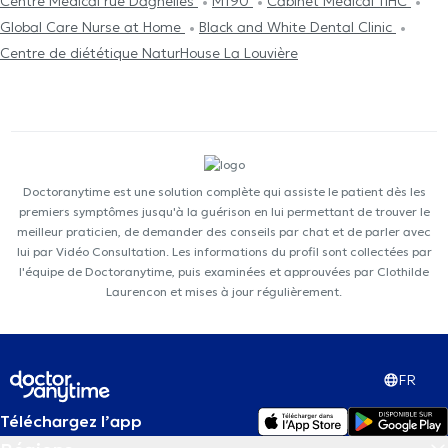
Centre Médical rue Dagnelies
M190
Cabinet Médical TIHC
Global Care Nurse at Home
Black and White Dental Clinic
Centre de diététique NaturHouse La Louvière
Doctoranytime est une solution complète qui assiste le patient dès les
premiers symptômes jusqu'à la guérison en lui permettant de trouver le
meilleur praticien, de demander des conseils par chat et de parler avec
lui par Vidéo Consultation. Les informations du profil sont collectées par
l'équipe de Doctoranytime, puis examinées et approuvées par Clothilde
Laurencon et mises à jour régulièrement.
FR
Téléchargez l’app