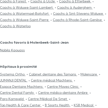
Coachs à Forest
Coachs à Uccle
Coachs à Etterbeek
Coachs à Woluwe-Saint-Lambert
Coachs à Auderghem
Coachs à Watermael-Boitsfort
Coachs à Sint-Stevens-Woluwe
Coachs à Woluwe-Saint-Pierre
Coachs à Rhode-Saint-Genèse
Coachs à Waterloo
Coachs favoris à Molenbeek-Saint-Jean
Nabila Kaouass
Hôpitaux à proximité
Systema Ortho
Cabinet dentaire des Tamaris
Molencare
JUMANJI DENTAL
Centre médical Machtens
Espace Dentaire Machtens
Centre Moveo Clinic
Centre Dental Family
Centre médico-dentaire Ambre
Paro Karreveld
Centre Médical De Smet
Top Health & Care Center
B Sports Health
KSB Medical