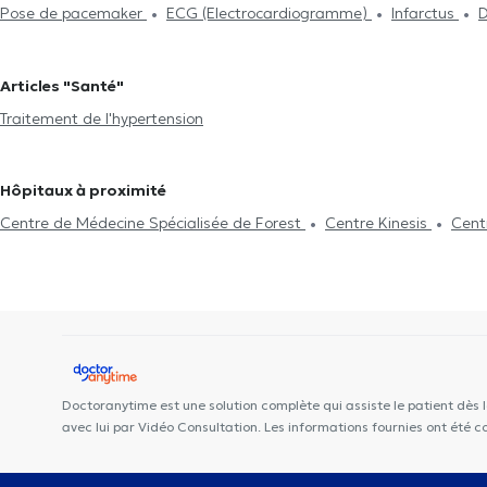
Pose de pacemaker
ECG (Electrocardiogramme)
Infarctus
D
Cardiologues à Braine-L'Alleud
Cardiologues à Rixensart
cardiaque
Echographie cardiaque
Maladies cardiovasculaires
ECG
Monitoring Ambulatoire de la Pression Artérielle (MAPA)
Articles "Santé"
Traitement de l'hypertension
Hôpitaux à proximité
Centre de Médecine Spécialisée de Forest
Centre Kinesis
Cent
Forest
Allard Centre Médical Uccle
Centre de Médecine et d'E
CEDAD Medical Center
Centre médical du Parc
Centre paramé
Ophtalmologie
CENTRE DENTAIRE UCCLE
Maison médicale la
Globe
Key to Perform
Cabinet privé
Centre de diététique N
Doctoranytime est une solution complète qui assiste le patient dès 
avec lui par Vidéo Consultation. Les informations fournies ont été 