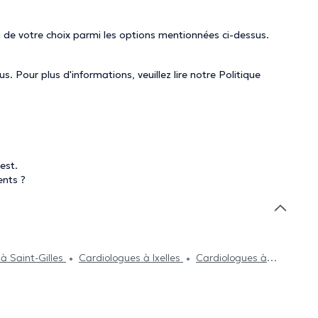
 de votre choix parmi les options mentionnées ci-dessus.
. Pour plus d'informations, veuillez lire notre
Politique
est.
ents ?
à Saint-Gilles
Cardiologues à Ixelles
Cardiologues à
à Jette
Cardiologues à Etterbeek
Cardiologues à
s à Auderghem
Cardiologues à Rhode-Saint-Genèse
Cardiologues à Zaventem
Cardiologues à Lasne