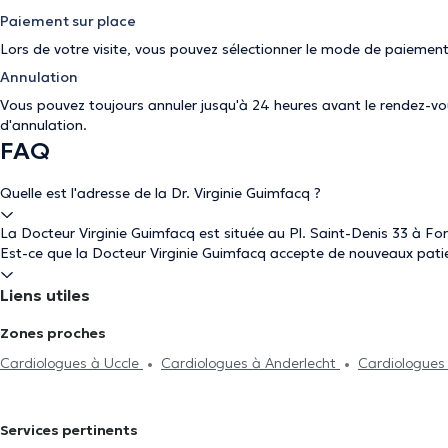
Paiement sur place
Lors de votre visite, vous pouvez sélectionner le mode de paiement
Annulation
Vous pouvez toujours annuler jusqu'à 24 heures avant le rendez-vous
d'annulation
.
FAQ
Quelle est l'adresse de la Dr. Virginie Guimfacq ?
La Docteur Virginie Guimfacq est située au Pl. Saint-Denis 33 à For
Est-ce que la Docteur Virginie Guimfacq accepte de nouveaux pati
Liens utiles
Zones proches
Cardiologues à Uccle
Cardiologues à Anderlecht
Cardiologues 
Molenbeek-Saint-Jean
Cardiologues à Bruxelles
Cardiologues 
Woluwe-Saint-Pierre
Cardiologues à Schaerbeek
Cardiologue
Services pertinents
Cardiologues à Woluwe-Saint-Lambert
Cardiologues à Waterloo