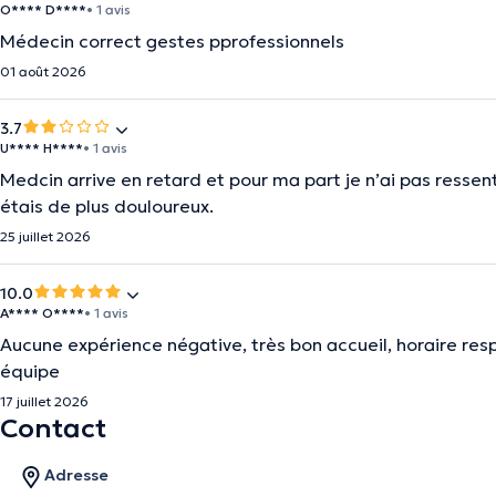
O**** D****
• 1 avis
Médecin correct gestes pprofessionnels
01 août 2026
3.7
U**** H****
• 1 avis
Medcin arrive en retard et pour ma part je n’ai pas ressen
étais de plus douloureux.
25 juillet 2026
10.0
A**** O****
• 1 avis
Aucune expérience négative, très bon accueil, horaire resp
équipe
17 juillet 2026
Contact
Adresse