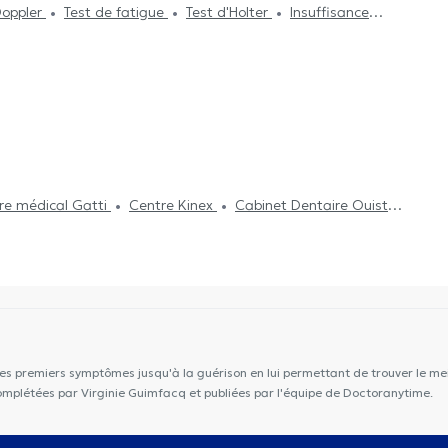
oppler
Test de fatigue
Test d'Holter
Insuffisance
Traitement de l'hypertension
Epreuve d'effort
Holter
re médical Gatti
Centre Kinex
Cabinet Dentaire Ouistity
tudes
KIPSI Centre paramédical périnatal & pédiatrique
dical K-therapy
Lazeo Uccle
Fanny Depasse
 Renaissance
Novae Medical Center
CENTRE MÉDICAL -
aturHouse Uccle
les premiers symptômes jusqu'à la guérison en lui permettant de trouver le mei
complétées par Virginie Guimfacq et publiées par l'équipe de Doctoranytime.