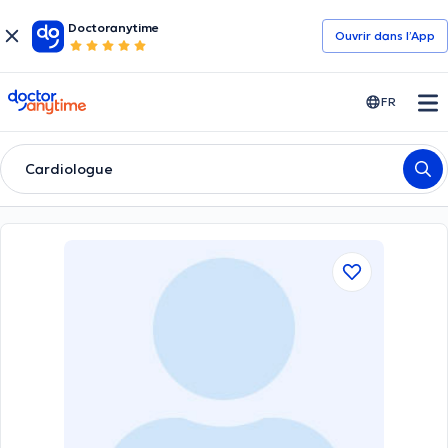
Doctoranytime
Ouvrir dans l’App
doctoranytime
FR
Cardiologue