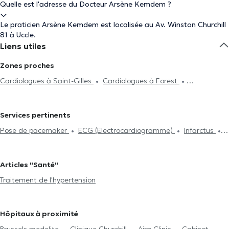
Quelle est l'adresse du Docteur Arsène Kemdem ?
Le praticien Arsène Kemdem est localisée au Av. Winston Churchill
81 à Uccle.
Liens utiles
Zones proches
Cardiologues à Saint-Gilles
Cardiologues à Forest
Cardiologues à Ixelles
Cardiologues à Molenbeek-Saint-Jean
Cardiologues à Etterbeek
Cardiologues à Anderlecht
Services pertinents
Cardiologues à Bruxelles
Cardiologues à Woluwe-Saint-Pierre
Pose de pacemaker
ECG (Electrocardiogramme)
Infarctus
Cardiologues à Auderghem
Cardiologues à Schaerbeek
Doppler
Test de fatigue
Test d'Holter
Insuffisance cardiaque
Cardiologues à Woluwe-Saint-Lambert
Cardiologues à Jette
Echographie cardiaque
Maladies cardiovasculaires
Cardiologues à Rhode-Saint-Genèse
Cardiologues à Waterloo
Articles "Santé"
Traitement de l'hypertension
Epreuve d'effort
Holter ECG
Cardiologues à Zaventem
Cardiologues à Lasne
Cardiologues
Traitement de l'hypertension
Monitoring Ambulatoire de la Pression Artérielle (MAPA)
à Braine-L'Alleud
Cardiologues à Rixensart
Cardiologues à
Wavre
Hôpitaux à proximité