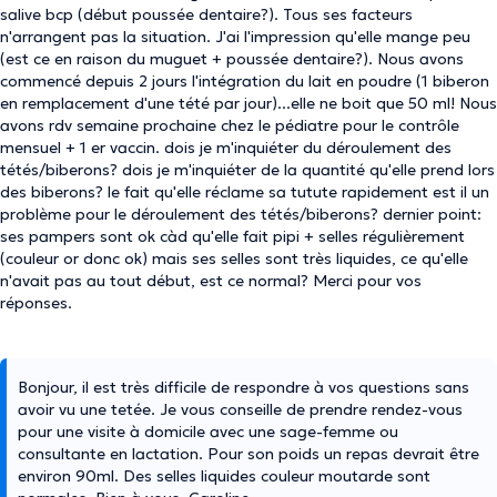
salive bcp (début poussée dentaire?). Tous ses facteurs
n'arrangent pas la situation. J'ai l'impression qu'elle mange peu
(est ce en raison du muguet + poussée dentaire?). Nous avons
commencé depuis 2 jours l'intégration du lait en poudre (1 biberon
en remplacement d'une tété par jour)...elle ne boit que 50 ml! Nous
avons rdv semaine prochaine chez le pédiatre pour le contrôle
mensuel + 1 er vaccin. dois je m'inquiéter du déroulement des
tétés/biberons? dois je m'inquiéter de la quantité qu'elle prend lors
des biberons? le fait qu'elle réclame sa tutute rapidement est il un
problème pour le déroulement des tétés/biberons? dernier point:
ses pampers sont ok càd qu'elle fait pipi + selles régulièrement
(couleur or donc ok) mais ses selles sont très liquides, ce qu'elle
n'avait pas au tout début, est ce normal? Merci pour vos
réponses.
Bonjour, il est très difficile de respondre à vos questions sans
avoir vu une tetée. Je vous conseille de prendre rendez-vous
pour une visite à domicile avec une sage-femme ou
consultante en lactation. Pour son poids un repas devrait être
environ 90ml. Des selles liquides couleur moutarde sont