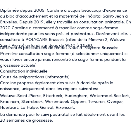
Diplômée depuis 2005, Caroline a acquis beaucoup d’experience
au bloc d’accouchement et la maternité de l’hôpital Saint-Jean à
Bruxelles. Depuis 2019, elle y travaille en consultation prénatale. En
2020 Caroline a commencé à travailler comme sage-femme
indépendante pour les soins pré- et postnataux. Dorénavant elle
consultera à POLYCARE Brussels (allée de la Minerva 2, Woluwe
Saint Pierre) un lundi sur deux de 9h30 à 13h30.
Différentes possibilitées de rendez-vous à Polycare Brussels:
Première consultation sage-femme (à selectionner uniquement si
vous n'avez encore jamais rencontré de sage-femme pendant la
grossesse actuele)
Consultation individuelle
Cours de préparations (informatifs)
Caroline propose également des suivis à domicile après la
naissance, uniquement dans les régions suivantes:
Woluwe-Saint-Pierre, Etterbeek, Auderghem, Watermael-Boisfort,
Kraainem, Sterrebeek, Wezembeek-Oppem, Tervuren, Overijse,
Hoeilaart, La Hulpe, Genval, Rixensart.
La demande pour le suivi postnatal se fait idéalement avant les
20 semaines de grossesse.