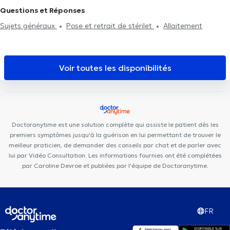
BY LILIE
Centre Paramédical Saint-Michel
Guiti Medical Center
Questions et Réponses
Whitlock Medical Center
Cabinet Mesens
Muse –
Sujets généraux
Pose et retrait de stérilet
Allaitement
Osteopathy & Friends
Pediatrics Etterbeek
Cabinet du
Docteur Pléros
Centre Paramédical Louis Schmidt
Centre
Paramédical Granola
Centre Saint-Henri
CP3
I Care Center
Voir toutes les disponibilités
Centre Adem Moriau
Doctoranytime est une solution complète qui assiste le patient dès les
premiers symptômes jusqu'à la guérison en lui permettant de trouver le
meilleur praticien, de demander des conseils par chat et de parler avec
lui par Vidéo Consultation. Les informations fournies ont été complétées
par Caroline Devroe et publiées par l'équipe de Doctoranytime.
FR