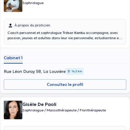
Sophrologue
À propos du praticien
Coach personnel et sophrologue
Trésor Kanku
accompagne, avec
passion, jeunes et adultes dans leur vie personnelle, estudiantine et
professionnelle. Il vous coach à appréhender les situations
stressantes de vie, de manière à faire émerger les mécanismes en
vous qui seront vos meilleurs atouts pour répondre à ces
Cabinet 1
problématiques de façon durable et écologique ce, grâce à la
Sophrologie et au coaching.
Rue Léon Duray 58, La Louvière
14,5 km
Consultez le profil
Gisèle De Paoli
Sophrologue / Massothérapeute / Florithérapeute