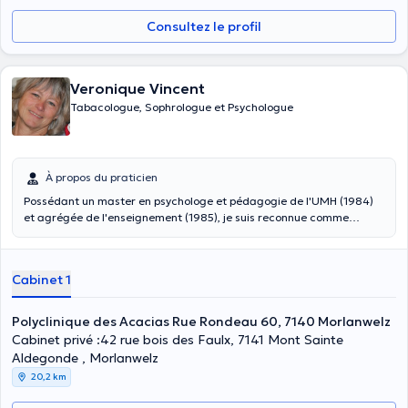
Consultez le profil
Veronique Vincent
Tabacologue, Sophrologue et Psychologue
À propos du praticien
Possédant un master en psychologe et pédagogie de l'UMH (1984)
et agrégée de l'enseignement (1985), je suis reconnue comme
psychologue clinicienne. Afin de répondre aux besoins de mes
patients, je me suis également formée en sophrologie caycédienne
(école ESOCAY du Hainaut) , en PNL et hypnose eriksonienne (Mental
Cabinet 1
Coaching Academy, par Michel Villacorta). Depuis 2020, je suis
reconnue par l'AVICQ comme tabacologue certifié. je pratique en
cabinet privé, ainsi qu'à la polyclinique des ACACIAS, à Morlanwelz.
Polyclinique des Acacias Rue Rondeau 60, 7140 Morlanwelz
Cabinet privé :42 rue bois des Faulx, 7141 Mont Sainte
Aldegonde , Morlanwelz
20,2 km