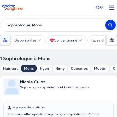
doctoranytime
FR
Sophrologue, Mons
Disponibilités
Conventionné
Types de consu
1
Sophrologue à Mons
Hainaut
Mons
Hyon
Nimy
Cuesmes
Mesvin
Ci
Nicole Culot
Sophrologue caycédienne et kinésithérapeute
À propos du praticien
Je suis kinésithérapeute et sophrologue caycédienne. Par ma