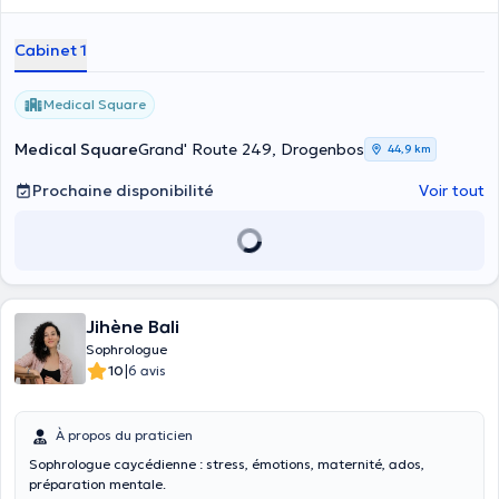
Cabinet 1
Medical Square
Medical Square
Grand' Route 249, Drogenbos
44,9 km
Prochaine disponibilité
Voir tout
Jihène Bali
Sophrologue
|
10
6 avis
À propos du praticien
Sophrologue caycédienne : stress, émotions, maternité, ados,
préparation mentale.