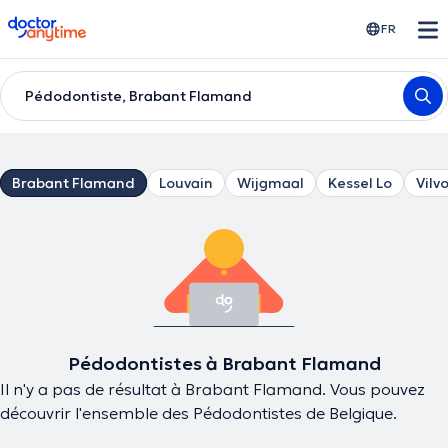
doctoranytime
FR
Pédodontiste, Brabant Flamand
Brabant Flamand
Louvain
Wijgmaal
Kessel Lo
Vilv
Pédodontistes à Brabant Flamand
Il n'y a pas de résultat à Brabant Flamand. Vous pouvez
découvrir l'ensemble des Pédodontistes de Belgique.