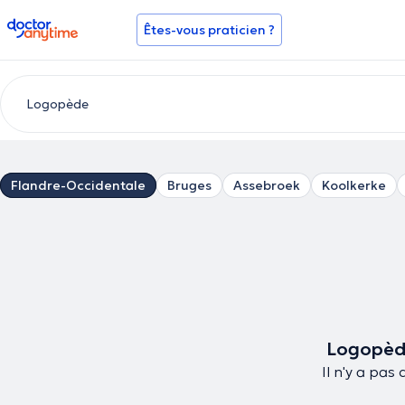
doctoranytime
Êtes-vous praticien ?
Flandre-Occidentale
Bruges
Assebroek
Koolkerke
Logopède
Il n'y a pas