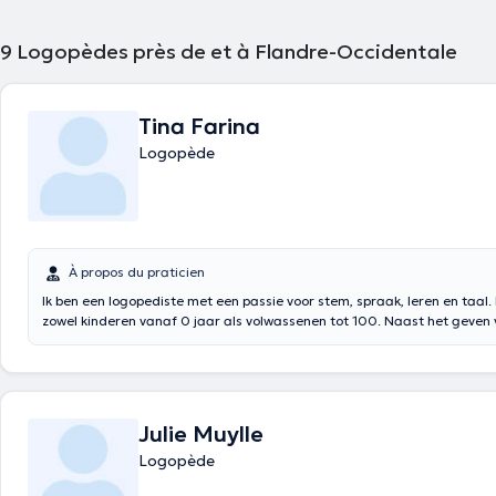
9
Logopèdes près de et à Flandre-Occidentale
Tina Farina
Logopède
À propos du praticien
Ik ben een logopediste met een passie voor stem, spraak, leren en taal. Ik behandel
zowel kinderen vanaf 0 jaar als volwassenen tot 100. Naast het geven
logopedische therapie geven we ook advies en cursussen aan ouders o
mantelzorgers. Reeds in 2012 studeerde ik af als logopediste aan VIVES. Nog steeds
vind ik bijleren belangrijk. Ik volg dus nog vaak bijscholingen.
Julie Muylle
Logopède