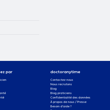
ez par
doctoranytime
icien
Contactez-nous
Nous recrutons
Blog
santé
Blog praticiens
nté
Confidentialité des données
À propos de nous / Presse
Besoin d'aide ?