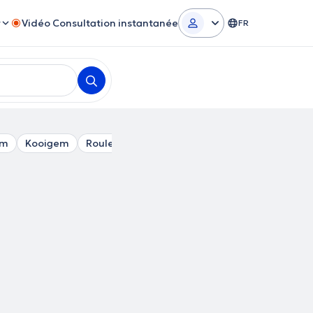
r
Vidéo Consultation instantanée
FR
em
Kooigem
Roulers
Oekene
Rumbeke
Waregem