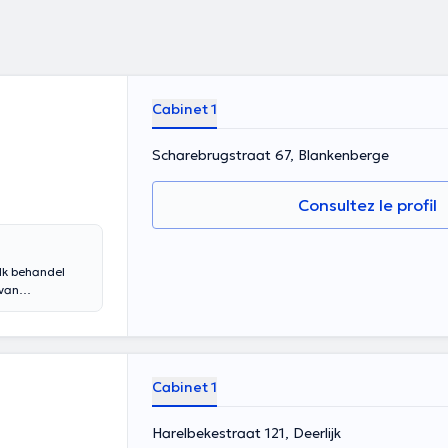
Cabinet 1
Scharebrugstraat 67, Blankenberge
Consultez le profil
 van
f aan
Cabinet 1
Harelbekestraat 121, Deerlijk