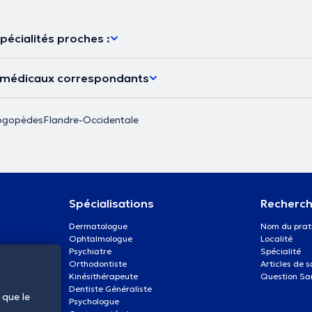
pécialités proches :
s médicaux correspondants
ogopèdes
Flandre-Occidentale
Spécialisations
Recherch
Dermatologue
Nom du prat
Ophtalmologue
Localité
Psychiatre
Spécialité
Orthodontiste
Articles de 
Kinésithérapeute
Question Sa
Dentiste Généraliste
 que le
Psychologue