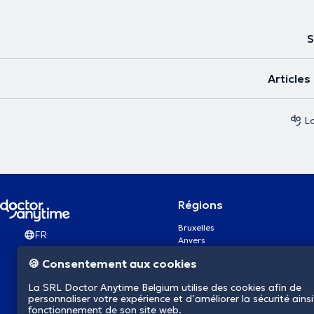
S
Article
L
Régions
Bruxelles
FR
Anvers
Gand
🍪 Consentement aux cookies
Charleroi
Liège
La SRL Doctor Anytime Belgium utilise des cookies afin de
Bruges
personnaliser votre expérience et d’améliorer la sécurité ainsi
Namur
fonctionnement de son site web.