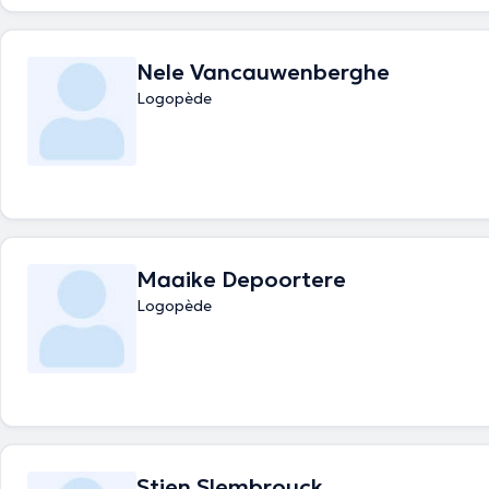
Nele Vancauwenberghe
Logopède
Maaike Depoortere
Logopède
Stien Slembrouck