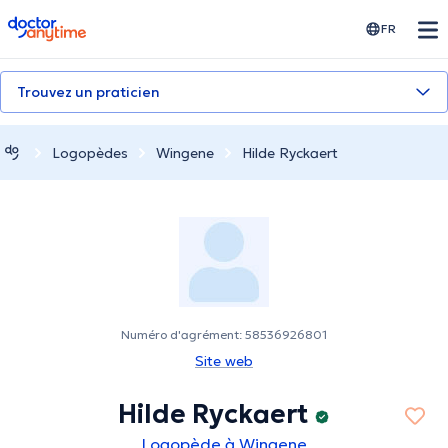
doctoranytime
FR
Trouvez un praticien
Logopèdes
Wingene
Hilde Ryckaert
Numéro d'agrément: 58536926801
Site web
Hilde Ryckaert
Logopède à Wingene