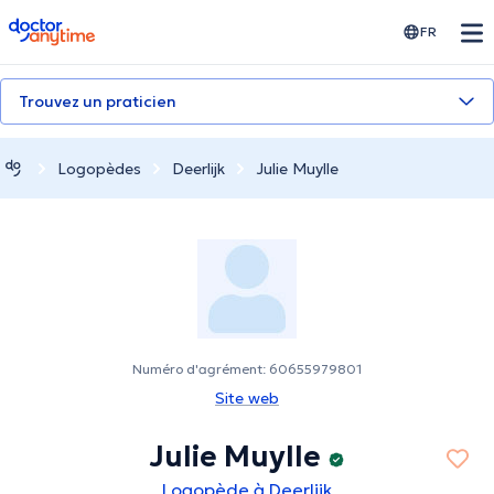
doctoranytime
FR
Trouvez un praticien
Logopèdes
Deerlijk
Julie Muylle
Numéro d'agrément: 60655979801
Site web
Julie Muylle
Logopède à Deerlijk