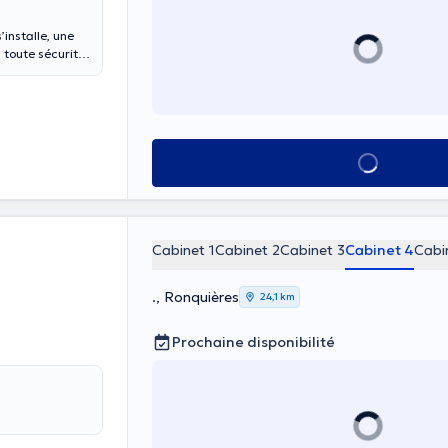
’installe, une
 toute sécurité
ne confiance à
 Nous mettons à
isponibles
ouceur et
spitalisation ou
Voir tout
ention, rigueur
ée et réactive.
s, capables
 une qualité
et humain, nous
Cabinet 1
Cabinet 2
Cabinet 3
Cabinet 4
Cabi
spectueuse et
seul face à
., Ronquières
24,1 km
Prochaine disponibilité