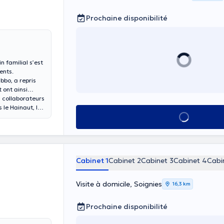
Prochaine disponibilité
 familial s’est
ents.
bbo, a repris
 ont ainsi
3 collaborateurs
 le Hainaut, le
Voir tout
région de
Cabinet 1
Cabinet 2
Cabinet 3
Cabinet 4
Cabi
Visite à domicile, Soignies
16,3 km
Prochaine disponibilité