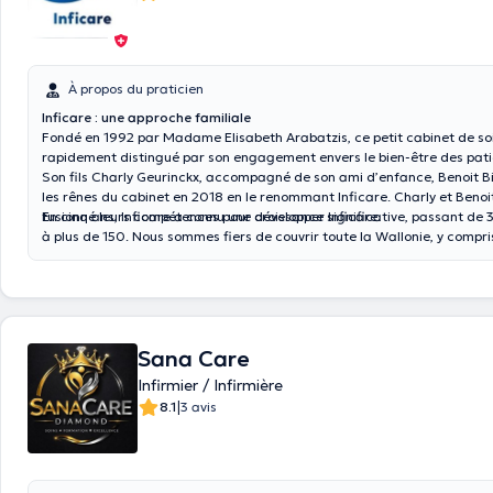
À propos du praticien
Inficare : une approche familiale
Fondé en 1992 par Madame Elisabeth Arabatzis, ce petit cabinet de soin
rapidement distingué par son engagement envers le bien-être des pati
Son fils Charly Geurinckx, accompagné de son ami d’enfance, Benoit Bi
les rênes du cabinet en 2018 en le renommant Inficare. Charly et Benoit
fusionné leurs compétences pour développer Inficare.
En cinq ans, Inficare a connu une croissance significative, passant de 
à plus de 150. Nous sommes fiers de couvrir toute la Wallonie, y compris
Brabant Wallon, Namur et Liège. Nous intervenons aussi au sein de la 
Bruxelles.
Sana Care
Infirmier / Infirmière
|
8.1
3 avis