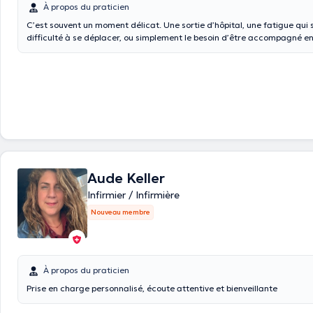
À propos du praticien
C’est souvent un moment délicat. Une sortie d’hôpital, une fatigue qui s
difficulté à se déplacer, ou simplement le besoin d’être accompagné en
chez soi. Derrière chaque demande, il y a une histoire, une personne, u
construire. C’est précisément là que SANA-CARE DIAMOND intervient.
disposition des infirmiers et aides-soignants indépendants qualifiés, d
partout en Belgique, pour assurer des soins à domicile avec sérieux, d
professionnalisme. Prises de sang, injections, pansements, suivi post-ho
accompagnement quotidien : chaque intervention est réalisée avec att
et respect du patient. Notre force repose sur une organisation structur
Nous sélectionnons des professionnels fiables, expérimentés et engagé
d’intervenir rapidement tout en garantissant une continuité de soins et
constante. Parce que se soigner chez soi doit rester simple, rassurant 
Aude Keller
faisons en sorte que chaque intervention soit une expérience fluide, re
adaptée à vos besoins. Avec SANA-CARE DIAMOND, vous n’êtes jamais 
Infirmier / Infirmière
votre besoin de soins.
Nouveau membre
À propos du praticien
Prise en charge personnalisé, écoute attentive et bienveillante