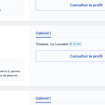
Consultez le profil
EU
Cabinet 1
Trivieres, La Louvière
9,7 km
Consultez le profil
llent à 5, parmis
ns de plaie et
aast, Strépy-
Cabinet 1