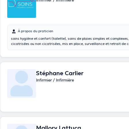
Infirmier / Infirmière
À propos du praticien
soins hygiène et confort (toilette), soins de plaies simples et complexes
cicatrisées ou non cicatrisées, mis en place, surveillance et retrait de 
en place d'une pompe, mise en place et surveillance alimentation entér
parentérale, mise en place et surveillance perfusion, application de pommade,
injections (IM, IV, SC), prise de sang, lavage vésical et sondage, lavem
intestinal, préparation et administration des médicaments...
Stéphane Carlier
Infirmier / Infirmière
Mallory Lattuca