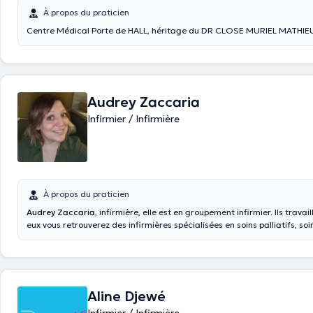
À propos du praticien
Centre Médical Porte de HALL, héritage du DR CLOSE MURIEL MATHI
Audrey Zaccaria
Infirmier / Infirmière
À propos du praticien
Audrey Zaccaria
, infirmière, elle est en groupement infirmier. Ils travai
eux vous retrouverez des infirmières spécialisées en soins palliatifs, soi
diabétologie. Ils travaillent dans la région du centre (Trivieres, Saint-v
Bracquegnies, Maurage, Houdeng, Lalouvière, le roeulx...).
Aline Djewé