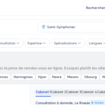
Recherche
nsultation
Expertise
Spécialisations
Langues
ec la prise de rendez-vous en ligne. Essayez plutôt les ville
ennes
Harmignies
Hyon
Havre
Mesvin
Obourg
N
Cabinet 1
Cabinet 2
Cabinet 3
Cabinet 4
Cabi
Consultation à domicile, Le Roeulx
10,0 km