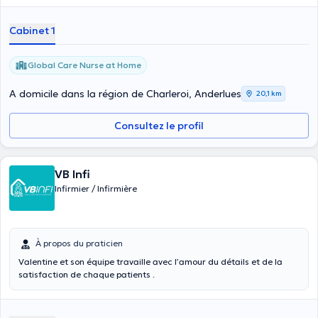
en soins intensifs et aide médicale urgente, en santé
communautaire, en oncologie et en santé publique. Ils travaillent
Cabinet 1
dans la région de Charleroi et ses entités (Monceau sur Sambre,
roux, Anderlues, etc.) Vous pouvez prendre rendez-vous au 071 77 71
37 ou directement en ligne.
Global Care Nurse at Home
A domicile dans la région de Charleroi, Anderlues
20,1 km
Consultez le profil
VB Infi
Infirmier / Infirmière
À propos du praticien
Valentine et son équipe travaille avec l’amour du détails et de la
satisfaction de chaque patients .