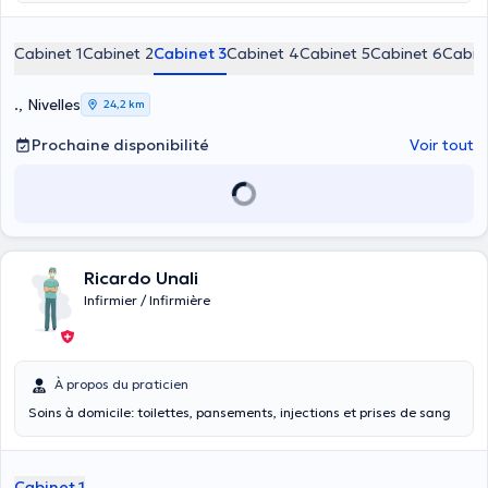
Cabinet 1
Cabinet 2
Cabinet 3
Cabinet 4
Cabinet 5
Cabinet 6
Cabin
., Nivelles
24,2 km
Prochaine disponibilité
Voir tout
Ricardo Unali
Infirmier / Infirmière
À propos du praticien
Soins à domicile: toilettes, pansements, injections et prises de sang
Cabinet 1