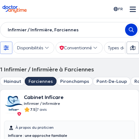
doctoranytime
FR
Infirmier / Infirmière, Farciennes
Disponibilités
Conventionné
Types de consu
1
Infirmier / Infirmière à Farciennes
Hainaut
Farciennes
Pironchamps
Pont-De-Loup
Ro
Cabinet Inficare
Infirmier / Infirmière
|
7.5
7 avis
À propos du praticien
Inficare : une approche familiale