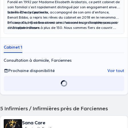
Fondé en 1992 par Madame Elisabeth Arabatzis, ce petit cabinet de
soin familial s’est rapidement distingué par son engagement envers
le bien-être des patients.
Son fils Charly Geurinckx, accompagné de son ami d’enfance,
Benoit Bibbo, a repris les rênes du cabinet en 2018 en le renommant
Inficare. Charly et Benoit ont ainsi fusionné leurs compétences pour
En cinq ans, Inficare a connu une croissance significative, passant
développer Inficare.
de 3 collaborateurs à plus de 150. Nous sommes fiers de couvrir
toute la Wallonie, y compris le Hainaut, le Brabant Wallon, Namur et
Liège. Nous intervenons aussi au sein de la région de Bruxelles.
Cabinet 1
Consultation à domicile, Farciennes
Prochaine disponibilité
Voir tout
5
Infirmiers / Infirmières près de Farciennes
Sana Care