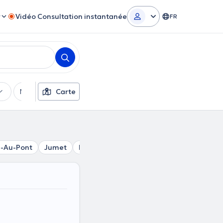
r
Vidéo Consultation instantanée
FR
Moyens de paiement
Carte
Filtres supplémentaires
-Au-Pont
Jumet
Mont-Sur-Marchienne
Loverval
Mon