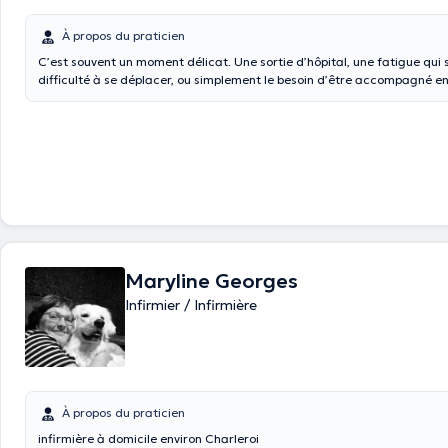
À propos du praticien
C’est souvent un moment délicat. Une sortie d’hôpital, une fatigue qui s
difficulté à se déplacer, ou simplement le besoin d’être accompagné en
chez soi. Derrière chaque demande, il y a une histoire, une personne, u
construire. C’est précisément là que SANA-CARE DIAMOND intervient.
disposition des infirmiers et aides-soignants indépendants qualifiés, d
partout en Belgique, pour assurer des soins à domicile avec sérieux, d
professionnalisme. Prises de sang, injections, pansements, suivi post-ho
accompagnement quotidien : chaque intervention est réalisée avec att
et respect du patient. Notre force repose sur une organisation structur
Nous sélectionnons des professionnels fiables, expérimentés et engagé
d’intervenir rapidement tout en garantissant une continuité de soins et
constante. Parce que se soigner chez soi doit rester simple, rassurant 
Maryline Georges
faisons en sorte que chaque intervention soit une expérience fluide, re
adaptée à vos besoins. Avec SANA-CARE DIAMOND, vous n’êtes jamais 
Infirmier / Infirmière
votre besoin de soins.
À propos du praticien
infirmière à domicile environ Charleroi