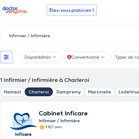
doctoranytime
Êtes-vous praticien ?
Disponibilités
Conventionné
Types de co
1
Infirmier / Infirmière à Charleroi
Hainaut
Charleroi
Dampremy
Marcinelle
Lodelinsa
Cabinet Inficare
Infirmier / Infirmière
|
7.5
7 avis