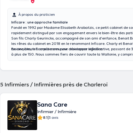
À propos du praticien
Inficare : une approche familiale
Fondé en 1992 par Madame Elisabeth Arabatzis, ce petit cabinet de soin
rapidement distingué par son engagement envers le bien-être des pati
Son fils Charly Geurinckx, accompagné de son ami d’enfance, Benoit Bi
les rênes du cabinet en 2018 en le renommant Inficare. Charly et Benoit
fusionné leurs compétences pour développer Inficare.
En cinq ans, Inficare a connu une croissance significative, passant de 
à plus de 150. Nous sommes fiers de couvrir toute la Wallonie, y compris
Brabant Wallon, Namur et Liège. Nous intervenons aussi au sein de la 
Bruxelles.
5
Infirmiers / Infirmières près de Charleroi
Sana Care
Infirmier / Infirmière
|
8.1
3 avis