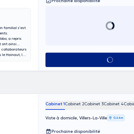
Prochaine disponibilité
 familial s’est
ents.
bbo, a repris
 ont ainsi
3 collaborateurs
 le Hainaut, le
Voir tout
région de
Cabinet 1
Cabinet 2
Cabinet 3
Cabinet 4
Cabi
Viste à domicile, Villers-La-Ville
0,4 km
Prochaine disponibilité