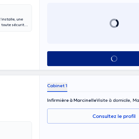
’installe, une
 toute sécurité
ne confiance à
 Nous mettons à
isponibles
ouceur et
spitalisation ou
Voir tout
ention, rigueur
ée et réactive.
s, capables
 une qualité
et humain, nous
Cabinet 1
spectueuse et
seul face à
Infirmière à Marcinelle
Visite à domicile, Ma
Consultez le profil