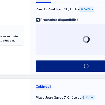
Rue du Pont Neuf 1E, Luttre
14,2 km
Prochaine disponibilité
able en toute
ttre (Rue du
ide via
ou pour toute
om
Vous pouvez
salle
Voir tout
ue,
t mis sur le
s ont lieu à
Cabinet 1
Place Jean Guyot 7, Châtelet
14,4 km