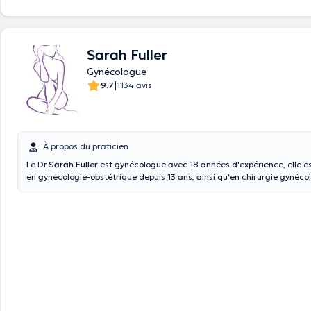
Sarah Fuller
Gynécologue
|
9.7
1134 avis
À propos du praticien
Le Dr.
Sarah Fuller
est gynécologue avec 18 années d'expérience, elle es
en gynécologie-obstétrique depuis 13 ans, ainsi qu'en chirurgie gynéco
générale, en consultation de routine (dépistage, contraception,...) suit
l'Université Libre de Bruxelles et des expériences au CHU Brugmann, a
Pierre, à l'hôpital de Nivelles et au CHIREC-Hôpital de Braine l'Alleud.