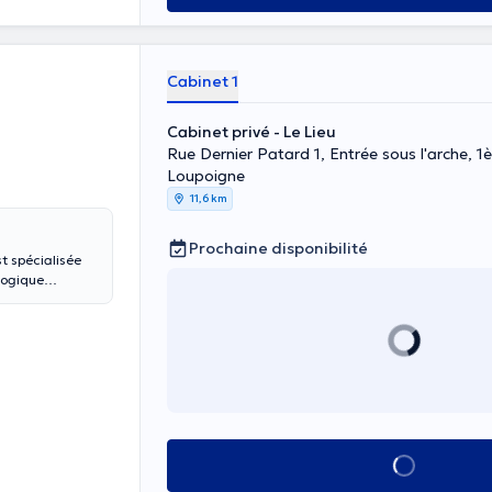
Cabinet 1
Cabinet privé - Le Lieu
Rue Dernier Patard 1, Entrée sous l'arche, 1è
Loupoigne
11,6 km
Prochaine disponibilité
t spécialisée
logique
e à des études à
u CHU Saint
Voir tout