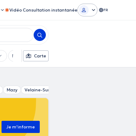
r
Vidéo Consultation instantanée
FR
Moyens de paiement
Carte
Filtres supplémentaires
Mazy
Velaine-Sur-Sambre
Grand-Manil
Onoz
Ke
Je m'informe