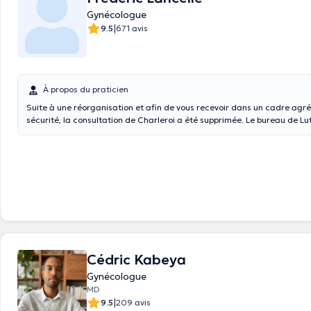
Gynécologue
|
9.5
671 avis
À propos du praticien
Suite à une réorganisation et afin de vous recevoir dans un cadre agré
sécurité, la consultation de Charleroi a été supprimée. Le bureau de Lu
pont neuf 1E) est accessible le lundi et mercredi. L'accès est aisé et rap
l'autoroute (A54 ou E42), le bus ou le train. Pour un rendez vous urgent 
question urgente veuillez privilégier l'adresse mail
drlancelle@
gmail.c
également envoyer un SMS. Urgences gynécologiques : +32 71 92 13 11 
d'accouchement +32 71 92 12 36 J'effectue les accouchements à la maternité de
l'hôpital Marie Curie, la sécurité médicale y est primordiale (gynécolog
néonatalogue et anesthésiste présent en permanence) mais l'accent es
respect des souhaits de la future maman. Les interventions chirurgicale
Marie Curie ou sur le site de Vésale.
Cédric Kabeya
Gynécologue
MD
|
9.5
209 avis