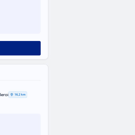
leroi
16,2 km