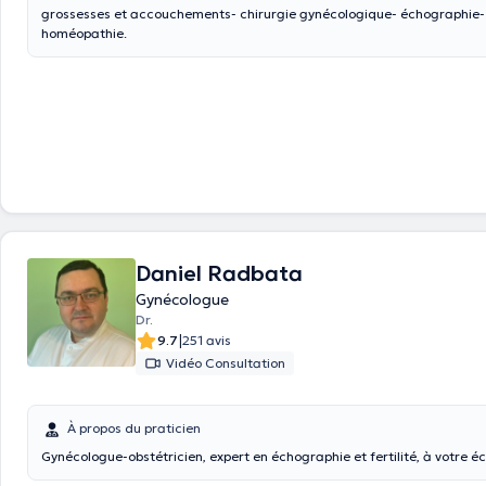
grossesses et accouchements- chirurgie gynécologique- échographie- ménopause-
homéopathie.
Daniel Radbata
Gynécologue
Dr.
|
9.7
251 avis
Vidéo Consultation
À propos du praticien
Gynécologue-obstétricien, expert en échographie et fertilité, à votre é