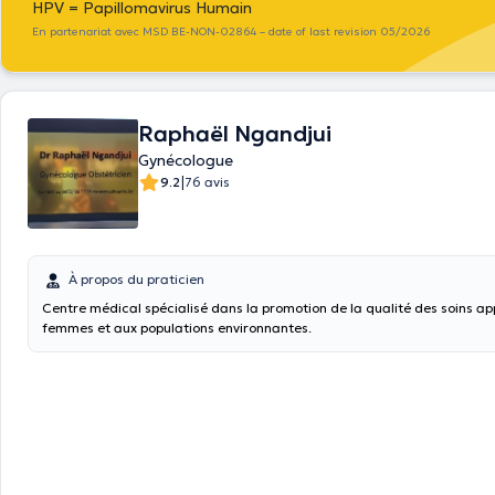
HPV = Papillomavirus Humain
En partenariat avec MSD BE-NON-02864 – date of last revision 05/2026
Raphaël Ngandjui
Gynécologue
|
9.2
76 avis
À propos du praticien
Centre médical spécialisé dans la promotion de la qualité des soins a
femmes et aux populations environnantes.