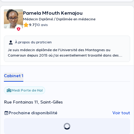
Pamela Mfouth Kemajou
Médecin Diplômé / Diplômée en médecine
|
9.7
10 avis
À propos du praticien
Je suis médecin diplômée de l'Université des Montagnes au
Cameroun depuis 2015 où j'ai essentiellement travaillé dans des
services d'urgence et avec des médecins de travail. Par ailleurs, je
suis médecin de santé publique diplômée de l'Université Libre de
Bruxelles depuis 2023. Je travaille avec les patients souffrant de
Cabinet 1
COVID long depuis 2022 et fais partie du réseau Long COVID
Belgium. J'exerce mon métier avec passion et détermination, en
axant ma pratique sur une médecine centrée sur la personne. Je
Medi Porte de Hal
consulte également les enfants âgés de moins de 12 ans.
Rue Fontainas 11, Saint-Gilles
Prochaine disponibilité
Voir tout