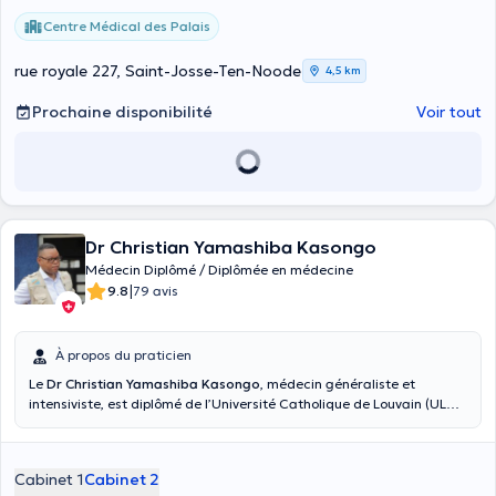
Centre Médical des Palais
rue royale 227, Saint-Josse-Ten-Noode
4,5 km
Prochaine disponibilité
Voir tout
Dr Christian Yamashiba Kasongo
Médecin Diplômé / Diplômée en médecine
|
9.8
79 avis
À propos du praticien
Le
Dr Christian Yamashiba Kasongo
, médecin généraliste et
intensiviste, est diplômé de l’Université Catholique de Louvain (ULC)
et de l’Université Libre de Bruxelles. Spécialiste en médecine
générale, en réanimation, en médecine du travail et en santé
publique (épidémiologie, éducation et promotion à la Santé), il
Cabinet 1
Cabinet 2
consulte à son cabinet à Waterloo dans le passage Wellington. Il a