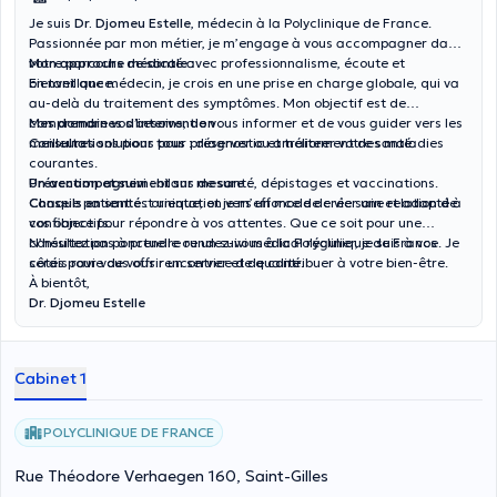
Je suis
Dr. Djomeu Estelle
, médecin à la Polyclinique de France.
Passionnée par mon métier, je m’engage à vous accompagner dans
votre parcours de santé avec professionnalisme, écoute et
Mon approche médicale :
bienveillance.
En tant que médecin, je crois en une prise en charge globale, qui va
au-delà du traitement des symptômes. Mon objectif est de
comprendre vos besoins, de vous informer et de vous guider vers les
Mes domaines d’intervention :
meilleures solutions pour préserver ou améliorer votre santé.
Consultations pour tous
: diagnostic et traitement des maladies
courantes.
Prévention et suivi
Un accompagnement sur mesure :
: bilans de santé, dépistages et vaccinations.
Conseils en santé
Chaque patient est unique, et je m’efforce de créer une relation de
: orientation vers un mode de vie sain et adapté à
vos objectifs.
confiance pour répondre à vos attentes. Que ce soit pour une
consultation ponctuelle ou un suivi médical régulier, je suis à vos
N’hésitez pas à prendre rendez-vous à la Polyclinique de France. Je
côtés pour vous offrir un service de qualité.
serais ravie de vous rencontrer et de contribuer à votre bien-être.
À bientôt,
Dr. Djomeu Estelle
Cabinet 1
POLYCLINIQUE DE FRANCE
Rue Théodore Verhaegen 160, Saint-Gilles