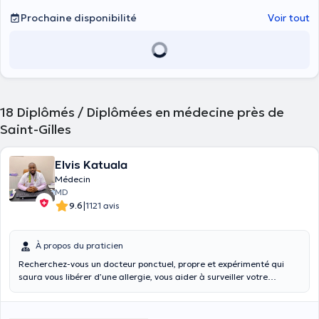
Prochaine disponibilité
Voir tout
18
Diplômés / Diplômées en médecine près de
Saint-Gilles
Elvis Katuala
Médecin
MD
|
9.6
1121 avis
À propos du praticien
Recherchez-vous un docteur ponctuel, propre et expérimenté qui
saura vous libérer d’une allergie, vous aider à surveiller votre
glycémie ou une maladie chronique dont vous souffrez ? Voulez-vous
un médecin généraliste qui peut vous délivrer une attestation
médicale, vous aider à réaliser un test COVID, vous traiter, vous