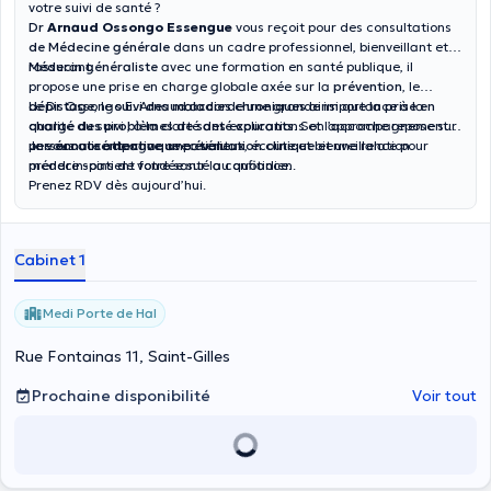
votre suivi de santé ?
Dr
Arnaud Ossongo Essengue
vous reçoit pour des consultations
de Médecine générale
dans un cadre professionnel, bienveillant et
rassurant.
Médecin généraliste
avec une formation en santé publique, il
propose une prise en charge globale axée sur la
prévention
, le
dépistage
Le Dr Ossongo E. Arnaud accorde une grande importance à la
, le
suivi des maladies chroniques
ainsi que
la prise en
charge des problèmes de santé courants
qualité du suivi , à la clarté des explications et l’accompagnement
. Son approche repose sur
une
personnalisé de chaque patient.
Je vous accompagne avec sérieux, écoute et bienveillance pour
écoute attentive
, une
évaluation clinique
et une relation
médecin-patient fondée sur la confiance.
prendre soins de votre santé au quotidien.
Prenez RDV dès aujourd’hui.
Cabinet 1
Medi Porte de Hal
Rue Fontainas 11, Saint-Gilles
Prochaine disponibilité
Voir tout