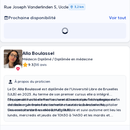
Rue Joseph Vanderlinden 5, Uccle
3,2 km
Prochaine disponibilité
Voir tout
Alla Boulassel
Médecin Diplômé / Diplômée en médecine
|
9.3
36 avis
À propos du praticien
Le Dr.
Alla Boulassel
est diplômée de l'Université Libre de Bruxelles
(ULB) en 2023. Au terme de son premier cursus elle a intégré
l'équipe de l'unité de Recherche et d'Innovation Technologique afin
Elle consulte actuellement au sein du centre pluridisciplinaire de
de réaliser un travail de recherche sein du Laboratoire Hospitalier
médecine générale fonctionnelle et autisme à Anderlecht,
Universitaire de Bruxelles (LHUB-ULB) .
Ses consultations en médecine générale et suivi autisme ont lieu les
lundis, mercredis et jeudis de 10h30 à 14h30 et les mardis et
vendredis de 10h30 à 12h30.