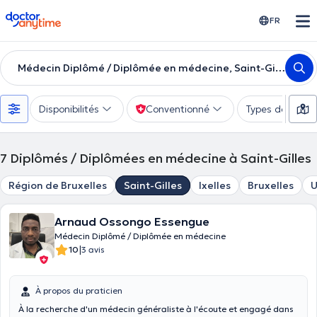
doctoranytime
FR
Médecin Diplômé / Diplômée en médecine, Saint-Gilles
Disponibilités
Conventionné
Types de consu
7
Diplômés / Diplômées en médecine à Saint-Gilles
Région de Bruxelles
Saint-Gilles
Ixelles
Bruxelles
U
Arnaud Ossongo Essengue
Médecin Diplômé / Diplômée en médecine
|
10
3 avis
À propos du praticien
À la recherche d'un médecin généraliste à l'écoute et engagé dans