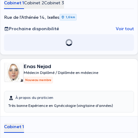
Cabinet 1
Cabinet 2
Cabinet 3
aider à renouveler votre traitement ou à recevoir une vaccination ?
Avez-vous besoin d’un docteur qui peut vous prendre pour une prise
de sang ou qui peut vous donner des conseils en contraception et
Rue de l'Athénée 14, Ixelles
1,6 km
MST ? Prenez rendez-vous avec le docteur
Elvis Katuala
. Médecin
généraliste, il est diplômé en médecine générale depuis 2015. Il
Prochaine disponibilité
Voir tout
exerce et vous accueille chaleureusement au Centre Médical La
Chasse sis à Etterbeek (avenue des Casernes 20) sur rendez-vous. Il
réalise aussi des consultations vidéo tout au long du confinement.
Avant de prendre rendez-vous avec le docteur, veuillez composer le
+32 26461001 ou passer directement par son agenda en ligne.
Enas Nejad
Médecin Diplômé / Diplômée en médecine
Nouveau membre
À propos du praticien
Très bonne Expérience en Gynécologie (vingtaine d'années)
Cabinet 1