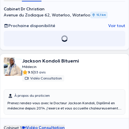
plus de 20 ans de pratique dans plusieurs hôpitaux en Belgique et a
été expert et conseiller au cabinet du ministre de la Santé en RDC
Cabinet Dr Christian
Kinshasa lors de la gestion de l’épidémie Ebola. Il reçoit ses patients
Avenue du Zodiaque 62, Waterloo, Waterloo
15,1 km
en français ou anglais pour diverses consultations : allergie,
attestation médicale, consultation, contraception et MST,
Prochaine disponibilité
Voir tout
électrocardiogramme, prise de sang et vaccination. Elle est
joignable au +32476585971 pour les prises de rendez-vous.
Ponctuel, il intervient dans un cabinet propre et n’hésite pas à
avertir ses patients concernant les effets secondaires de ses
traitements, si nécessaire.
Jackson Kondoli Bituemi
Médecin
|
9.5
53 avis
Vidéo Consultation
À propos du praticien
Prenez rendez-vous avec le Docteur Jackson Kondoli, Diplômé en
médecine depuis 2014. j'exerce et vous accueille chaleureusement
au Centre Médical Charles Woeste sis avenue Charles woeste 274,
1090 Jette et je réalise aussi des consultations vidéos. +32 46 64 61
597
Vidéo Consultation
Cabinet 1