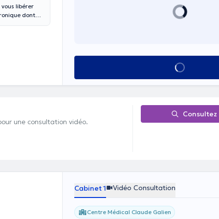
vous libérer
hronique dont
rer une
 vous aider à
besoin d’un
 donner des
r
Elvis Katuala
.
Voir tout
Il exerce et
terbeek (avenue
déo tout au long
z composer le
Consultez
pour une consultation vidéo.
Vidéo Consultation
Cabinet 1
Centre Médical Claude Galien