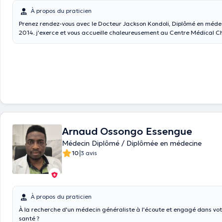
À propos du praticien
Prenez rendez-vous avec le Docteur Jackson Kondoli, Diplômé en médecine depuis
2014. j'exerce et vous accueille chaleureusement au Centre Médical 
sis avenue Charles woeste 274, 1090 Jette et je réalise aussi des consu
+32 46 64 61 597
Arnaud Ossongo Essengue
Médecin Diplômé / Diplômée en médecine
|
10
3 avis
À propos du praticien
À la recherche d'un médecin généraliste à l'écoute et engagé dans votr
santé ?