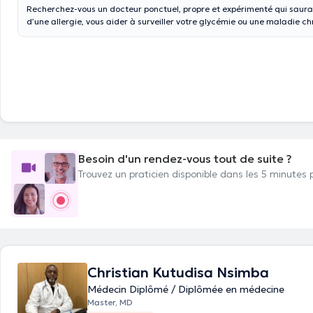
Recherchez-vous un docteur ponctuel, propre et expérimenté qui saura 
d’une allergie, vous aider à surveiller votre glycémie ou une maladie c
vous souffrez ? Voulez-vous un médecin généraliste qui peut vous déliv
attestation médicale, vous aider à réaliser un test COVID, vous traiter,
renouveler votre traitement ou à recevoir une vaccination ? Avez-vous 
docteur qui peut vous prendre pour une prise de sang ou qui peut vous
conseils en contraception et MST ? Prenez rendez-vous avec le docteu
Médecin généraliste, il est diplômé en médecine générale depuis 2015. 
vous accueille chaleureusement au Centre Médical La Chasse sis à Et
des Casernes 20) sur rendez-vous. Il réalise aussi des consultations vi
du confinement. Avant de prendre rendez-vous avec le docteur, veuille
+32 26461001 ou passer directement par son agenda en ligne.
Besoin d'un rendez-vous tout de suite ?
Trouvez un praticien disponible dans les 5 minutes 
Christian Kutudisa Nsimba
Médecin Diplômé / Diplômée en médecine
Master, MD