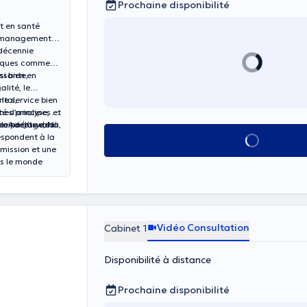
Prochaine disponibilité
t en santé
en management
décennie
niques comme
si bien en
issante,
alité, le
 le service bien
tal,
mes principes et
té d’analyse, de
 le partage, la
aine (Kiswahili,
e. Adepte de la
espondent à la
Voir tout
 mission et une
ns le monde
Vidéo Consultation
Cabinet 1
Disponibilité à distance
Prochaine disponibilité