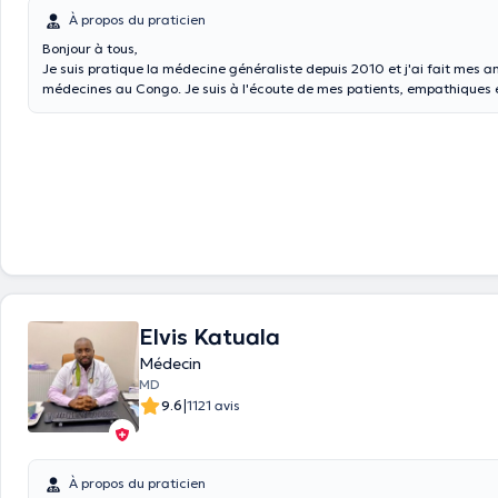
À propos du praticien
Bonjour à tous,
Je suis pratique la médecine généraliste depuis 2010 et j'ai fait mes 
médecines au Congo. Je suis à l'écoute de mes patients, empathiques 
de mon métier. Je parle le français, les langues nationales du Congo et
niveau de base.
Elvis Katuala
Médecin
MD
|
9.6
1121 avis
À propos du praticien