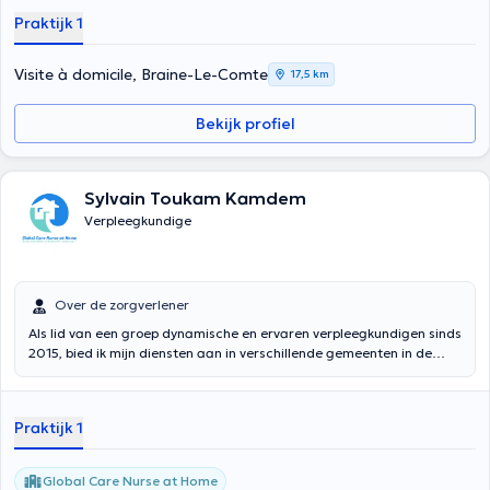
Praktijk 1
Visite à domicile, Braine-Le-Comte
17,5 km
Bekijk profiel
Sylvain Toukam Kamdem
Verpleegkundige
Over de zorgverlener
Als lid van een groep dynamische en ervaren verpleegkundigen sinds
2015, bied ik mijn diensten aan in verschillende gemeenten in de
regio Charleroi. Samen bieden we korte en lange termijn zorg,
afhankelijk van uw huidige gezondheidsbehoeften en levensstijl
voorkeuren. Regelmatig in opleiding, bieden wij zorg op het snijvlak
Praktijk 1
van verpleegtechnieken en garanderen wij u speciale aandacht.
Global Care Nurse at Home