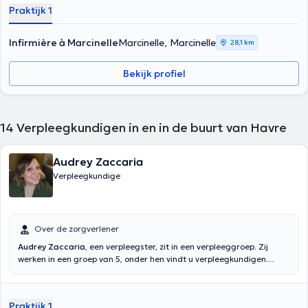
Praktijk 1
Infirmière à Marcinelle
Marcinelle, Marcinelle
28,1 km
Bekijk profiel
14
Verpleegkundigen in en in de buurt van Havre
Audrey Zaccaria
Verpleegkundige
Over de zorgverlener
Audrey Zaccaria
, een verpleegster, zit in een verpleeggroep. Zij
werken in een groep van 5, onder hen vindt u verpleegkundigen
gespecialiseerd in palliatieve zorg, wondverzorging en diabetes. Zij
werken in de regio van het centrum (Trivieres, Saint-vaast, Strépy-
Bracquegnies, Maurage, Houdeng, Lalouvière, le roeulx...).
Praktijk 1