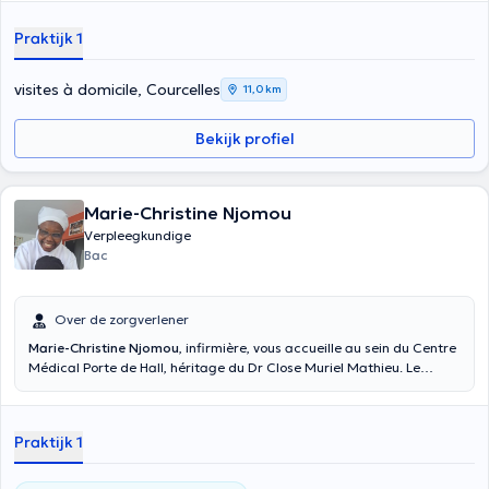
Praktijk 1
visites à domicile, Courcelles
11,0 km
Bekijk profiel
Marie-Christine Njomou
Verpleegkundige
Bac
Over de zorgverlener
Marie-Christine Njomou
, infirmière, vous accueille au sein du Centre
Médical Porte de Hall, héritage du Dr Close Muriel Mathieu. Le
cabinet est situé Rue Fontainas 11, à Saint-Gilles, Région de
Bruxelles. N'hésitez pas à contacter le secrétariat pour plus
d'informations, ou pour prendre rendez-vous.
Praktijk 1