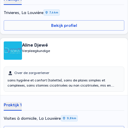
Trivieres, La Louvière
7,4 km
Bekijk profiel
Aline Djewé
Verpleegkundige
Over de zorgverlener
soins hygiène et confort (toilette), soins de plaies simples et
complexes, soins stomies cicatrisées ou non cicatrisées, mis en
place, surveillance et retrait de cathéter, mise en place d'une
pompe, mise en place et surveillance alimentation entérale et
parentérale, mise en place et surveillance perfusion, application de
Praktijk 1
pommade, injections (IM, IV, SC), prise de sang, lavage vésical et
sondage, lavement et lavage intestinal, préparation et
administration des médicaments...
Visites à domicile, La Louvière
9,8 km