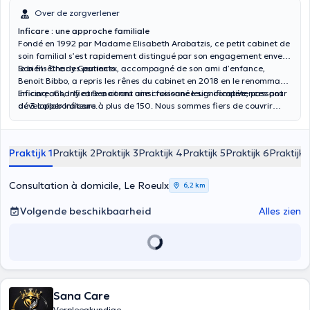
Over de zorgverlener
Inficare : une approche familiale
Fondé en 1992 par Madame Elisabeth Arabatzis, ce petit cabinet de
soin familial s’est rapidement distingué par son engagement envers
le bien-être des patients.
Son fils Charly Geurinckx, accompagné de son ami d’enfance,
Benoit Bibbo, a repris les rênes du cabinet en 2018 en le renommant
Inficare. Charly et Benoit ont ainsi fusionné leurs compétences pour
En cinq ans, Inficare a connu une croissance significative, passant
développer Inficare.
de 3 collaborateurs à plus de 150. Nous sommes fiers de couvrir
toute la Wallonie, y compris le Hainaut, le Brabant Wallon, Namur et
Liège. Nous intervenons aussi au sein de la région de Bruxelles.
Praktijk 1
Praktijk 2
Praktijk 3
Praktijk 4
Praktijk 5
Praktijk 6
Praktijk 
Consultation à domicile, Le Roeulx
6,2 km
Volgende beschikbaarheid
Alles zien
Sana Care
Verpleegkundige