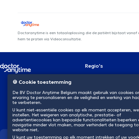
Doctoranytime is een totaaloplossing die de patiënt bijstaat vanaf
hem te praten via Videoconsultatie.
Regio's
Brussel
NL
🍪 Cookie toestemming
Antwerpen
Gent
De BV Doctor Anytime Belgium maakt gebruik van cookies 
Charleroi
ervaring te personaliseren en de veiligheid en werking van ha
Luik
te verbeteren.
Brugge
U kunt niet-essentiële cookies op elk moment accepteren, we
Namen
instellen. Het weigeren van analytische, prestatie- of
Leuven
advertentiecookies kan bepaalde functionaliteiten beperken
Mons
navigatie minder vlot maken, maar verhindert de toegang to
Aalst
website niet.
U kunt uw toestemming op elk moment intrekken of uw voor