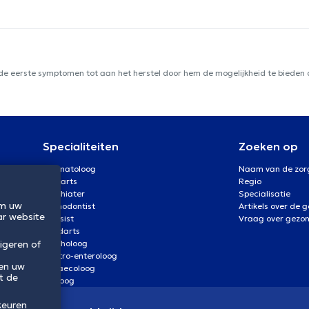
 de eerste symptomen tot aan het herstel door hem de mogelijkheid te bieden d
Specialiteiten
Zoeken op
Dermatoloog
Naam van de zor
Oogarts
Regio
Psychiater
Specialisatie
om uw
Orthodontist
Artikels over de 
ar website
Kinesist
Vraag over gezo
Tandarts
igeren of
Psycholoog
Gastro-enteroloog
 en uw
Gynaecoloog
t de
Uroloog
keuren