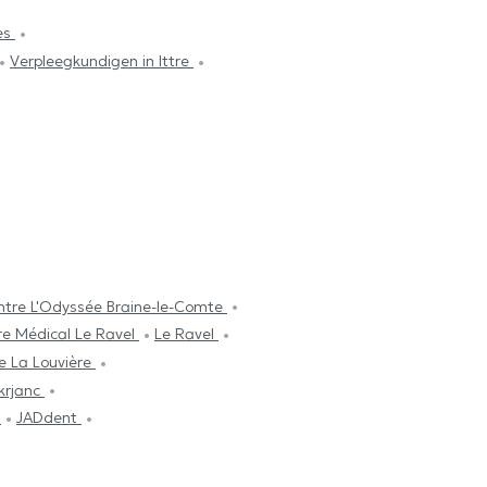
es
Verpleegkundigen in Ittre
ntre L'Odyssée Braine-le-Comte
re Médical Le Ravel
Le Ravel
e La Louvière
krjanc
e
JADdent