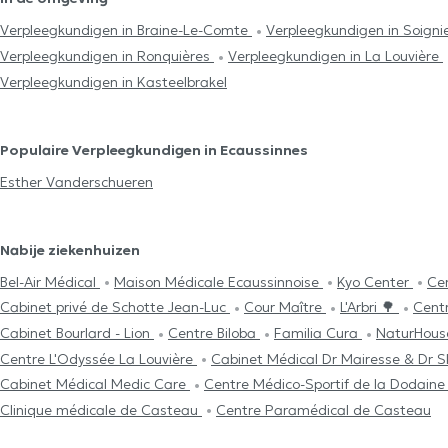
Verpleegkundigen in Braine-Le-Comte
Verpleegkundigen in Soigni
Verpleegkundigen in Ronquières
Verpleegkundigen in La Louvière
Verpleegkundigen in Kasteelbrakel
Populaire Verpleegkundigen in Ecaussinnes
Esther Vanderschueren
Nabije ziekenhuizen
Bel-Air Médical
Maison Médicale Ecaussinnoise
Kyo Center
Ce
Cabinet privé de Schotte Jean-Luc
Cour Maître
L'Arbri 🌳
Cent
Cabinet Bourlard - Lion
Centre Biloba
Familia Cura
NaturHous
Centre L'Odyssée La Louvière
Cabinet Médical Dr Mairesse & Dr S
Cabinet Médical Medic Care
Centre Médico-Sportif de la Dodain
Clinique médicale de Casteau
Centre Paramédical de Casteau