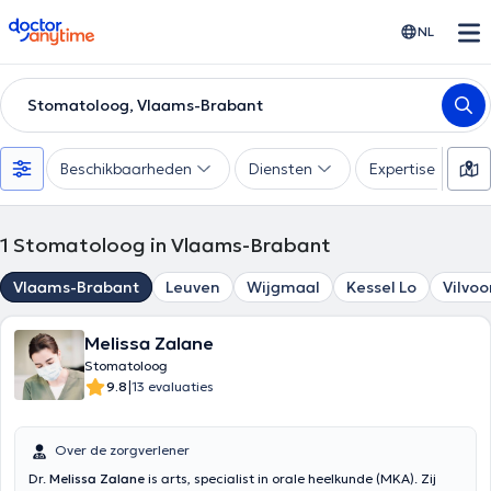
doctoranytime
NL
Stomatoloog, Vlaams-Brabant
Beschikbaarheden
Diensten
Expertise
1
Stomatoloog in Vlaams-Brabant
Vlaams-Brabant
Leuven
Wijgmaal
Kessel Lo
Vilvo
Melissa Zalane
Stomatoloog
|
9.8
13 evaluaties
Over de zorgverlener
Dr.
Melissa Zalane
is arts, specialist in orale heelkunde (MKA). Zij