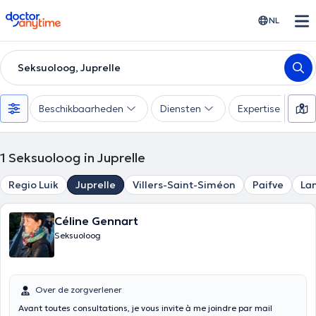
doctoranytime
NL
Seksuoloog, Juprelle
Beschikbaarheden
Diensten
Expertise
1
Seksuoloog in Juprelle
Regio Luik
Juprelle
Villers-Saint-Siméon
Paifve
Lan
Céline Gennart
Seksuoloog
Over de zorgverlener
Avant toutes consultations, je vous invite à me joindre par mail