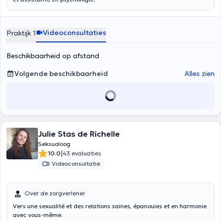
Videoconsultaties
Praktijk 1
Beschikbaarheid op afstand
Volgende beschikbaarheid
Alles zien
Julie Stas de Richelle
Seksuoloog
|
10.0
43 evaluaties
Videoconsultatie
Over de zorgverlener
Vers une sexualité et des relations saines, épanouies et en harmonie
avec vous-même.