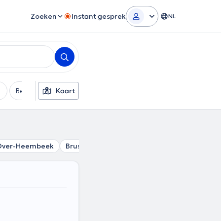
Zoeken
Instant gesprek
NL
Betaalmethode
Kaart
Extra filters
Over-Heembeek
Brussel
Schaerbeek
Sint-Joost-ten-No