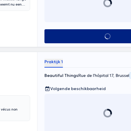
t neemt nu een
ranse socioloog
rlangen, gebrek
n met uw partner
Alles zien
nde reflectie
en te overwinnen. seksuoloog
Joëlle
20:30 op
 zaterdag van
Praktijk 1
Beautiful Things
Rue de l'hôpital 17, Brussel
Volgende beschikbaarheid
s vécus non