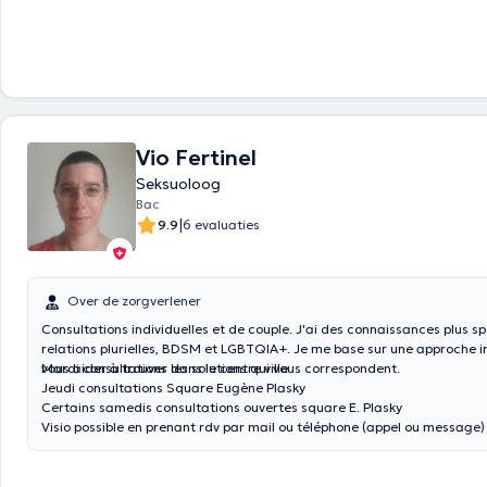
Vio Fertinel
Seksuoloog
Bac
|
9.9
6 evaluaties
Over de zorgverlener
Consultations individuelles et de couple. J'ai des connaissances plus s
relations plurielles, BDSM et LGBTQIA+. Je me base sur une approche i
vous aider à trouver les solutions qui vous correspondent.
Mardi consultations dans le centre ville
Jeudi consultations Square Eugène Plasky
Certains samedis consultations ouvertes square E. Plasky
Visio possible en prenant rdv par mail ou téléphone (appel ou message)