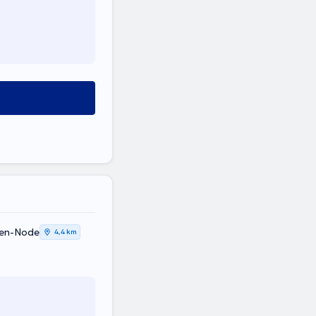
-ten-Node
4,4 km