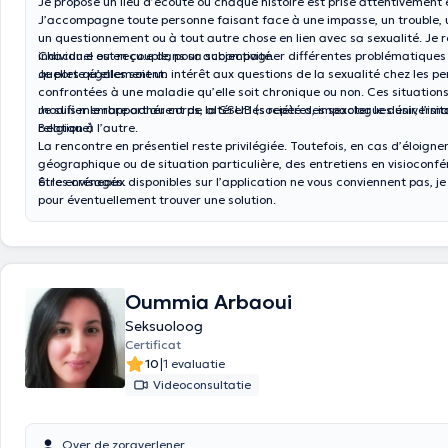
Je propose un lieu d’écoute où chaque histoire est prise attentivement
J’accompagne toute personne faisant face à une impasse, un trouble, 
un questionnement ou à tout autre chose en lien avec sa sexualité.
Je r
individuel ou en couple, pour accompagner différentes problématiques 
Chacun.e est reçu.e dans sa subjectivité.
quelles qu’elles soient.
Je porte également un intérêt aux questions de la sexualité chez les p
confrontées à une maladie qu’elle soit chronique ou non. Ces situation
modifier le rapport au corps, altérer les repères, impacter le désir, l’ima
Je suis membre adhérent de la SSUB (société des sexologues universit
relation à l’autre.
Belgique)
La rencontre en présentiel reste privilégiée. Toutefois, en cas d’éloign
géographique ou de situation particulière, des entretiens en visioconf
être envisagés.
Si les créneaux disponibles sur l’application ne vous conviennent pas, je
pour éventuellement trouver une solution.
Oummia Arbaoui
Seksuoloog
Certificat
|
10
1 evaluatie
Videoconsultatie
Over de zorgverlener