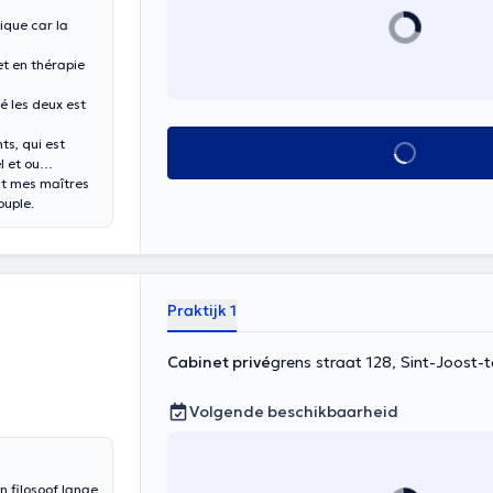
nique car la
et en thérapie
é les deux est
s, qui est
Alles zien
l et ou
ont mes maîtres
ouple.
Praktijk 1
Cabinet privé
grens straat 128, Sint-Joost
Volgende beschikbaarheid
n filosoof lange