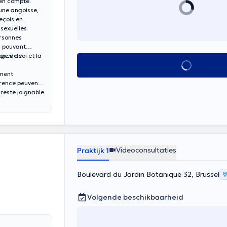
 en compte.
une angoisse,
eçois en
sexuelles
ersonnes
s pouvant
ge de soi et la
aires de
Alles zien
ement
érence peuvent
 reste joignable
Videoconsultaties
Praktijk 1
Boulevard du Jardin Botanique 32, Brussel
Volgende beschikbaarheid