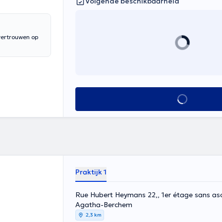
Volgende beschikbaarheid
vertrouwen op
Alles zien
Praktijk 1
Rue Hubert Heymans 22,, 1er étage sans asc
Agatha-Berchem
2,3 km