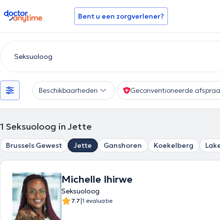
doctoranytime
Bent u een zorgverlener?
Beschikbaarheden
Geconventioneerde afspra
1
Seksuoloog in Jette
Brussels Gewest
Jette
Ganshoren
Koekelberg
Lak
Michelle Ihirwe
Seksuoloog
|
7.7
1 evaluatie