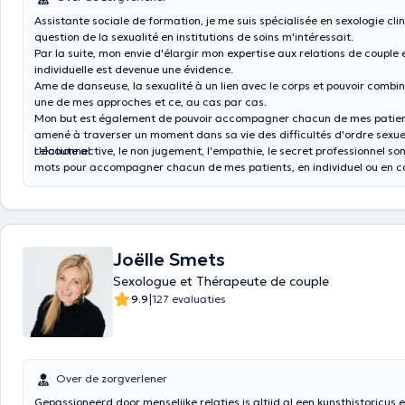
Assistante sociale de formation, je me suis spécialisée en sexologie cli
question de la sexualité en institutions de soins m'intéressait.
Par la suite, mon envie d'élargir mon expertise aux relations de couple 
individuelle est devenue une évidence.
Ame de danseuse, la sexualité à un lien avec le corps et pouvoir combin
une de mes approches et ce, au cas par cas.
Mon but est également de pouvoir accompagner chacun de mes patient
amené à traverser un moment dans sa vie des difficultés d'ordre sexue
relationnel.
L'écoute active, le non jugement, l'empathie, le secret professionnel s
mots pour accompagner chacun de mes patients, en individuel ou en c
Joëlle Smets
Sexologue et Thérapeute de couple
|
9.9
127 evaluaties
Over de zorgverlener
Gepassioneerd door menselijke relaties is altijd al een kunsthistoricus e