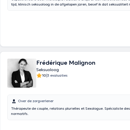
tijd, klinisch seksuoloog in de afgelopen jaren, besef ik dat seksualitei
belangrijke plaats in het leven van koppels. Het is de woorden van de F
Georges Eid, hun "cement". Maar soms verzwakt deze link ... Misschien intieme
problemen geleefd? U weet wellicht u vermoeidheid, verlies van het ve
aan plezier, te snel plezier, pijn, verslaving? Misschien heb je probleme
na een ontrouw hebben? Misschien neem je niet je verlangens? Door mijn prive-training
en academische seksuologie, mijn persoonlijke ervaringen en voortdure
over seksualiteit, kan ik u helpen deze problem
Smets
ontvangt u in zijn eigen praktijk op maandag en dinsdag 18:30-
woensdag van 15u tot 19u donderdag van 14u tot 19u en op vrijdag en
11u tot 18u. Inhoud vertaald door google translate
Frédérique Malignon
Seksuoloog
|
10
3 evaluaties
Over de zorgverlener
Thérapeute de couple, relations plurielles et Sexologue. Spécialiste de
normatifs.