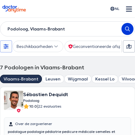
doctoranytime
NL
Podoloog, Vlaams-Brabant
Beschikbaarheden
Geconventioneerde afspraak
7
Podologen in Vlaams-Brabant
Vlaams-Brabant
Leuven
Wijgmaal
Kessel Lo
Vilvo
Sébastien Dequidt
Podoloog
|
10.0
22 evaluaties
Over de zorgverlener
podologue podologie pédiatrie pedicure médicale semelles et