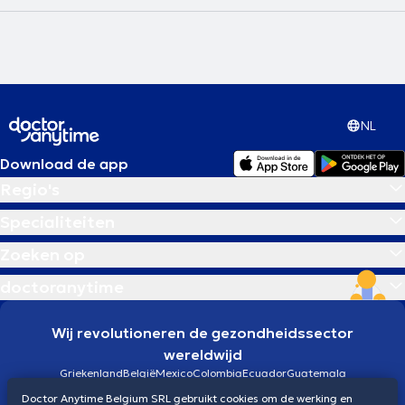
NL
Download de app
Regio's
Specialiteiten
Zoeken op
doctoranytime
Wij revolutioneren de gezondheidssector
wereldwijd
Griekenland
België
Mexico
Colombia
Ecuador
Guatemala
Brazilië
Doctor Anytime Belgium SRL gebruikt cookies om de werking en