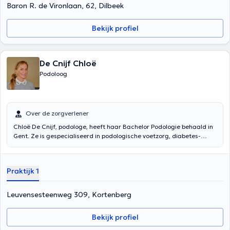
Baron R. de Vironlaan, 62, Dilbeek
Bekijk profiel
De Cnijf Chloë
Podoloog
Over de zorgverlener
Chloë De Cnijf, podologe, heeft haar Bachelor Podologie behaald in
Gent. Ze is gespecialiseerd in podologische voetzorg, diabetes-
screening en in het biomechanische onderzoek (zooltherapie). Ze
spreekt Nederlands, Frans en Engels en geeft raadpleging in het
Podologisch Centrum Focus te Kortenberg. Ze zal steeds twee
Praktijk 1
soorten onderzoeken uitvoeren, het klinisch en biomechanisch
onderzoek, en een gang- en loopanalyse. Eens de
onderzoeksresultaten binnen zijn, zal de podologe een individueel
Leuvensesteenweg 309, Kortenberg
behandelingsplan opstellen.
Bekijk profiel