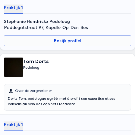
enkel aan de voet maar het kan ook aan de knie, heup of rug zijn.
Praktijk 1
Podologische zolen hebben als grootste voordeel dat ze de
voetstand effectief corrigeren. Voor klachten aan de nagels of huid
van de voet kan u eveneens bij een podoloog terecht. Enkele
Stephanie Hendrickx Podoloog
voorbeelde : ingroeiende teennagel , eksteroog , blauwe nagel ,
Paddegatstraat 97, Kapelle-Op-Den-Bos
ontstoken teen , eelt , verdikte nagels ( kalknagel)
Bekijk profiel
Tom Dorts
Podoloog
Over de zorgverlener
Dorts Tom, podologue agréé, met à profit son expertise et ses
conseils au sein des cabinets Medcare
Praktijk 1