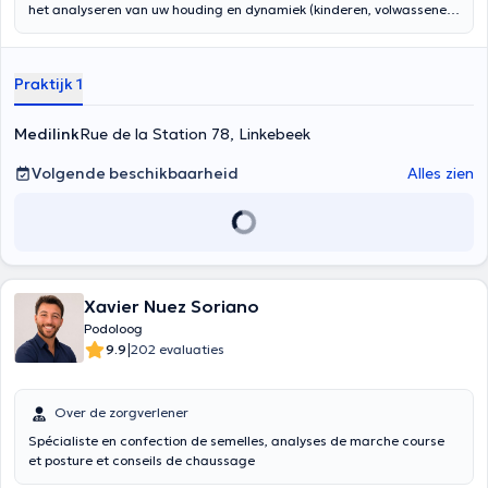
het analyseren van uw houding en dynamiek (kinderen, volwassenen,
sporters) om orthopedische inlegzolen te ontwerpen voor voet-,
knie-, heup- en rugklachten. De Posturologist is aangepast om
posturale beoordelingen te maken, naar aanleiding van chronische
Praktijk 1
lumbago, migraine, cervicale en thoracale spanningen, chronische
pijn. Aan de hand van een volledig onderzoek kan zij u doorverwijzen
naar een geschikt multidisciplinair team om uw pijn te verlichten. Zij
Medilink
Rue de la Station 78, Linkebeek
voert pedicurebehandelingen uit (voetverzorging, ingegroeide
teennagels, likdoorns, eelt). Het maken van orthonyxis, orthoplastie,
Volgende beschikbaarheid
Alles zien
orthoplastie behoren tot haar vaardigheden. Aarzel niet om een
afspraak te maken om al uw voet-, knie-, heup- of rugpijn te
verlichten!
Xavier Nuez Soriano
Podoloog
|
9.9
202 evaluaties
Over de zorgverlener
Spécialiste en confection de semelles, analyses de marche course
et posture et conseils de chaussage