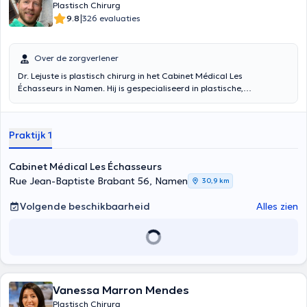
Plastisch Chirurg
|
9.8
326 evaluaties
Over de zorgverlener
Dr. Lejuste is plastisch chirurg in het Cabinet Médical Les
Échasseurs in Namen. Hij is gespecialiseerd in plastische,
reconstructieve en esthetische chirurgie: borstchirurgie,
borstreconstructie, body contouring, reconstructieve chirurgie,
aangezichtschirurgie en dermatochirurgie.
Praktijk 1
Cabinet Médical Les Échasseurs
Rue Jean-Baptiste Brabant 56, Namen
30,9 km
Volgende beschikbaarheid
Alles zien
Vanessa Marron Mendes
Plastisch Chirurg