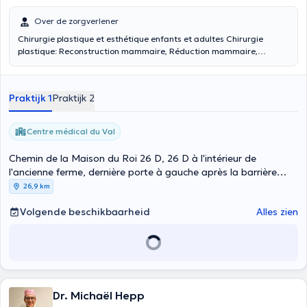
Over de zorgverlener
Chirurgie plastique et esthétique enfants et adultes Chirurgie
plastique: Reconstruction mammaire, Réduction mammaire,
Gynécomastie Abdominoplastie, Exérèse de lésions cutanées ou
sous-cutanées, Otoplastie Rhinoplastie Esthétique:
Blépharoplasties, Lifting sourcil, cervico-facial, cervical,
Praktijk 1
Praktijk 2
Lipoaspiration Lipomodelage ou lipofilling Augmentation mammaire
Cure de ptose mammaire Lifting des bras et des cuisses Botox et a
hyaluronique
Centre médical du Val
Chemin de la Maison du Roi 26 D, 26 D à l'intérieur de
l'ancienne ferme, dernière porte à gauche après la barrière
verte, Plancenoit
26,9 km
Volgende beschikbaarheid
Alles zien
Dr. Michaël Hepp