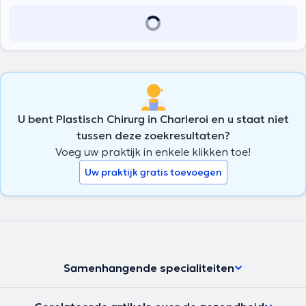
en gepersonaliseerde zorg krijgt vanaf de eerste consultatie tot de
postoperatieve follow-up. In een sector die bol staat van beloften die
vaak onjuist en soms zelfs gevaarlijk zijn, zal hij u helpen een
onderscheid te maken tussen de interventies die soms veel
publiciteit krijgen maar niet erg doeltreffend zijn en die welke hun
nut hebben bewezen. Hij staat echter open voor de nieuwste
innovaties en zal alleen die voorstellen die werkelijk doeltreffend zijn.
U bent Plastisch Chirurg in Charleroi en u staat niet
tussen deze zoekresultaten?
Voeg uw praktijk in enkele klikken toe!
Uw praktijk gratis toevoegen
Samenhangende specialiteiten