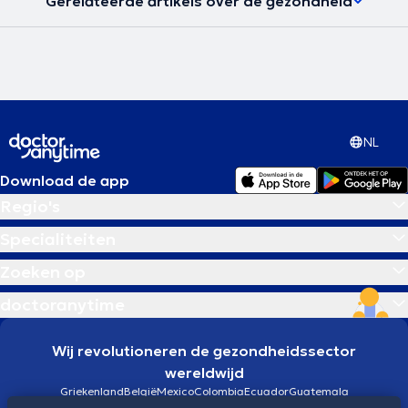
Gerelateerde artikels over de gezondheid
NL
Download de app
Regio's
Specialiteiten
Zoeken op
doctoranytime
Wij revolutioneren de gezondheidssector
wereldwijd
Griekenland
België
Mexico
Colombia
Ecuador
Guatemala
Brazilië