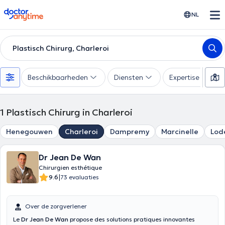
doctoranytime
NL
Plastisch Chirurg, Charleroi
Beschikbaarheden
Diensten
Expertise
1
Plastisch Chirurg in Charleroi
Henegouwen
Charleroi
Dampremy
Marcinelle
Lod
Dr Jean De Wan
Chirurgien esthétique
|
9.6
73 evaluaties
Over de zorgverlener
Le
Dr Jean De Wan
propose des solutions pratiques innovantes