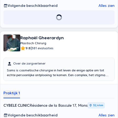
Volgende beschikbaarheid
Alles zien
Raphaël Gheerardyn
Plastisch Chirurg
|
9.8
381 evaluaties
Over de zorgverlener
Soms is cosmetische chirurgie in het leven de enige optie om tot
echte persoonlijke ontplooiing te komen. Een complex, het stigma
van een of meerdere zwangerschappen, de wens om de tekenen des
tijds af te remmen of de littekens van een ziekte of een ongeval te
herstellen... Wat ook de redenen mogen zijn die u ertoe aanzetten
Praktijk 1
om de deuren van de praktijk van Dr Gheerardyn binnen te stappen,
hij zal de tijd nemen om naar u te luisteren en samen met u na te
denken over de mogelijke oplossingen om aan uw verwachtingen te
CYBELE CLINIC
Résidence de la Bascule 17, Mons
32,4 km
voldoen, rekening houdend met de technische en medische
vereisten. Met een uitstekende opleiding in Europa en de Verenigde
Volgende beschikbaarheid
Alles zien
Staten en 15 jaar ervaring, zal hij ervoor zorgen dat u een volledige