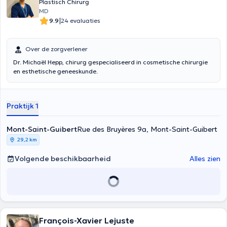
Plastisch Chirurg
MD
|
9.9
24 evaluaties
Over de zorgverlener
Dr. Michaël Hepp, chirurg gespecialiseerd in cosmetische chirurgie
en esthetische geneeskunde.
Praktijk 1
Mont-Saint-Guibert
Rue des Bruyères 9a, Mont-Saint-Guibert
29,2 km
Volgende beschikbaarheid
Alles zien
François-Xavier Lejuste