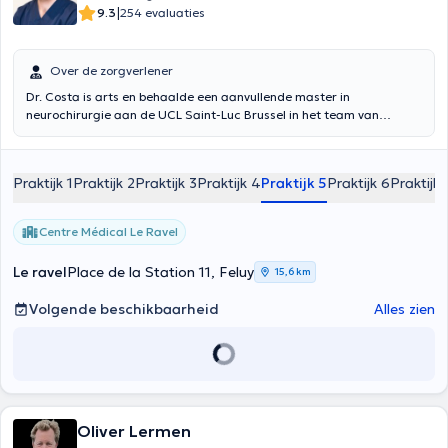
|
9.3
254 evaluaties
Over de zorgverlener
Dr. Costa is arts en behaalde een aanvullende master in
neurochirurgie aan de UCL Saint-Luc Brussel in het team van
professor Raftopoulos. Hij werkt momenteel in de Clinique Notre
Dame de Grâce (Gosselies Charleroi), op de dienst neurochirurgie
van de Cliniques Universitaires Saint-Luc Brussel en in het CHR van
Praktijk 1
Praktijk 2
Praktijk 3
Praktijk 4
Praktijk 5
Praktijk 6
Praktijk 
Namen.
Centre Médical Le Ravel
Le ravel
Place de la Station 11, Feluy
15,6 km
Volgende beschikbaarheid
Alles zien
Oliver Lermen