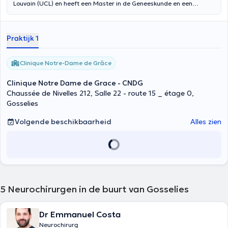
Louvain (UCL) en heeft een Master in de Geneeskunde en een
aanvullende Master in Neurochirurgie en Stralingsbescherming
behaald. Neurochirurg Di Santo Mélissa is gespecialiseerd in de
volgende gebieden Minimaal invasieve spinale pathologieën
Praktijk 1
(cervicale, dorsale of lumbale discusherniatie; nauw wervelkanaal), -
Chronische lumbale pijn, - Degeneratieve pathologieën van de
wervelkolom die artrodese vereisen (osteosynthese of
Clinique Notre-Dame de Grâce
discusprothese), - Traumatische pathologieën (breuk, compressie,
dislocatie), - Intracraniële pathologieën met neuro-navigatie: tumor,
Clinique Notre Dame de Grace - CNDG
vasculair (metastase, primaire tumoren, enz.).Pathologie van
Chaussée de Nivelles 212, Salle 22 - route 15 _ étage 0,
perifere zenuwen en spierzenuwen: compressiesyndroom (carpale
Gosselies
tunnel, cubitale tunnel, enz.), tumoren van perifere zenuwen,
schwanomen, enz.
Volgende beschikbaarheid
Alles zien
5
Neurochirurgen in de buurt van Gosselies
Dr Emmanuel Costa
Neurochirurg