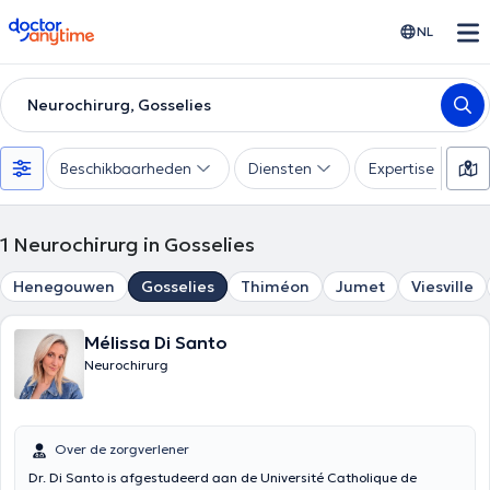
doctoranytime
NL
Neurochirurg, Gosselies
Beschikbaarheden
Diensten
Expertise
1
Neurochirurg in Gosselies
Henegouwen
Gosselies
Thiméon
Jumet
Viesville
Mélissa Di Santo
Neurochirurg
Over de zorgverlener
Dr. Di Santo is afgestudeerd aan de Université Catholique de