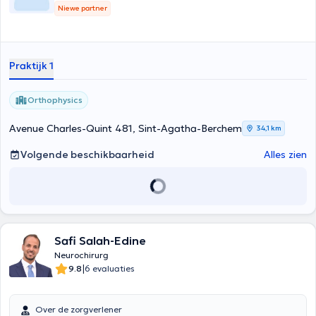
Niewe partner
Praktijk 1
Orthophysics
Avenue Charles-Quint 481, Sint-Agatha-Berchem
34,1 km
Volgende beschikbaarheid
Alles zien
Safi Salah-Edine
Neurochirurg
|
9.8
6 evaluaties
Over de zorgverlener