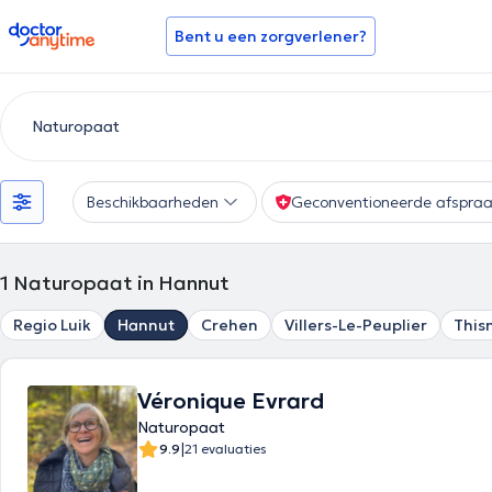
doctoranytime
Bent u een zorgverlener?
Beschikbaarheden
Geconventioneerde afspra
1
Naturopaat in Hannut
Regio Luik
Hannut
Crehen
Villers-Le-Peuplier
This
Véronique Evrard
Naturopaat
|
9.9
21 evaluaties