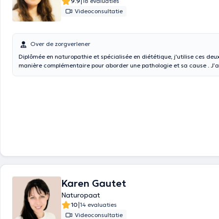
|
9.9
18 evaluaties
Videoconsultatie
Over de zorgverlener
Diplômée en naturopathie et spécialisée en diététique, j'utilise ces deu
manière complémentaire pour aborder une pathologie et sa cause . J’associe la
naturopathie, médecine traditionnelle occidentale naturelle reconnue 
de la nutrithérapie, pour une approche complète sur mesure et un a
personnalisée, en fonction de votre terrain, pour vous aider à retrouver 
votre équilibre tant physique que psychique et émotionnel. N'hésitez p
contacter au 0487/ 34 37 65
Karen Gautet
Naturopaat
|
10
14 evaluaties
Videoconsultatie