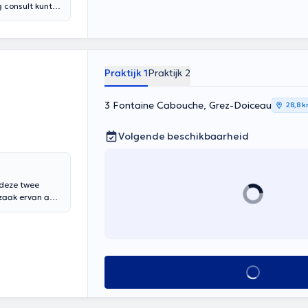
consult kunt u
 gezondheid.
ellen
 wordt
tuurgeneeskunde
ning houdt met
Praktijk 1
Praktijk 2
tellectueel,
pectief bied ik
3 Fontaine Cabouche, Grez-Doiceau
ntvangen op
28,8 
0u tot 20u.
praken kunnen
Volgende beschikbaarheid
 protected]
.
 deze twee
rzaak ervan aan
tellen, de twee
 de
stelsel,
hoogt de
orgt het voor
Alles zien