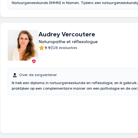
Natuurgeneeskunde (IHMN) in Namen. Tijdens een natuurgeneeskundig 
over uw problemen praten en antwoorden krijgen op uw zorgen over uw
Een inventarisatie van de werking van het organisme zal ons in staat st
verschillende adviezen te geven, aangepast aan uw situatie. Het dieet
besproken rekening houdend met de stoornissen die u ondervindt. Na
is een holistische alternatieve geneeskunde, wat betekent dat zij reke
Audrey Vercoutere
het lichaam in zijn geheel. Inderdaad, gezondheid wordt bereikt door in
Naturopathe et réflexologue
fysiek, psychologisch, emotioneel en energetisch evenwicht... In dit pers
ook craniale reflexologie en harmoniserende massage aan. Ik kan u o
|
9.9
128 evaluaties
consultatie in WATERLOO: maandag van 17u tot 20u - woensdag van 1
Evenals in NAMUR: donderdag en vrijdag van 12.30 tot 20.00 uur. Afs
worden gemaakt per telefoon op 0493/ 84 07 05 of per e-mail:
[email
Over de zorgverlener
Ik heb een diploma in natuurgeneeskunde en reflexologie, en ik gebruik
praktijken op een complementaire manier om een pathologie en de oo
te pakken. Ik begeleid je om het fysieke en psychische evenwicht te hers
staan in constante verbinding. Reflexologie maakt het mogelijk om via
zenuwuiteinden de verschillende systemen (zenuwstelsel, spijsverterings
bloedsomloop, energiesysteem...) weer in evenwicht te brengen en ver
vitaliteit van het lichaam en zijn natuurlijke afweer. In elke levensfase z
een immens welzijn door het vrijkomen van endorfines in het lichaam.