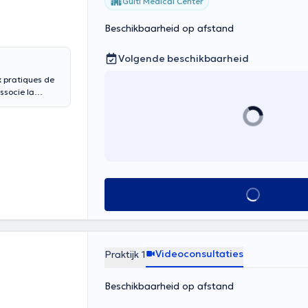
Guiti Medical Center
Beschikbaarheid op afstand
Volgende beschikbaarheid
x pratiques de
par l'OMS, et
ccompagnement
votre vitalité et
as à me
Alles zien
Videoconsultaties
Praktijk 1
Beschikbaarheid op afstand