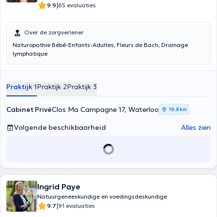
|
9.9
65 evaluaties
Over de zorgverlener
Naturopathie Bébé-Enfants-Adultes, Fleurs de Bach, Drainage
lymphatique
Praktijk 1
Praktijk 2
Praktijk 3
Cabinet Privé
Clos Ma Campagne 17, Waterloo
19,8 km
Volgende beschikbaarheid
Alles zien
Ingrid Paye
Natuurgeneeskundige en voedingsdeskundige
|
9.7
91 evaluaties