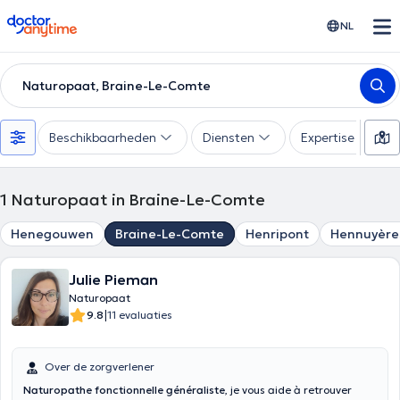
doctoranytime
NL
Naturopaat, Braine-Le-Comte
Beschikbaarheden
Diensten
Expertise
1
Naturopaat in Braine-Le-Comte
Henegouwen
Braine-Le-Comte
Henripont
Hennuyère
Julie Pieman
Naturopaat
|
9.8
11 evaluaties
Over de zorgverlener
Naturopathe fonctionnelle généraliste
, je vous aide à retrouver