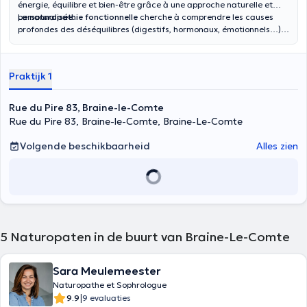
énergie, équilibre et bien-être grâce à une approche naturelle et
personnalisée.
La
naturopathie fonctionnelle
cherche à comprendre les causes
profondes des déséquilibres (digestifs, hormonaux, émotionnels…)
pour rétablir le bon fonctionnement du corps de façon durable.
Praktijk 1
Rue du Pire 83, Braine-le-Comte
Rue du Pire 83, Braine-le-Comte, Braine-Le-Comte
Volgende beschikbaarheid
Alles zien
5
Naturopaten in de buurt van Braine-Le-Comte
Sara Meulemeester
Naturopathe et Sophrologue
|
9.9
9 evaluaties