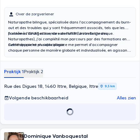
Over de zorgverlener
Naturopathe bilingue, spécialisée dans l’accompagnement du burn-
out et des troubles qui y sont fréquemment associés, tels que les
problèmes de digestion, de sommeil et le stress chronique.
Formée à l’ISNAT et membre de l’UNB (Union Belge des
Naturopathes), j’ai complété mon parcours par des formations en
nutrithérapie et en sophrologie.
Cette approche pluridisciplinaire me permet d’accompagner
chaque personne de manière globale et individualisée, en agissant
à la fois sur les plans physique, mental et émotionnel.
Praktijk 1
Praktijk 2
Rue des Digues 18, 1460 Ittre, Belgique, Ittre
9,5 km
Volgende beschikbaarheid
Alles zien
Dominique Vanboquestal