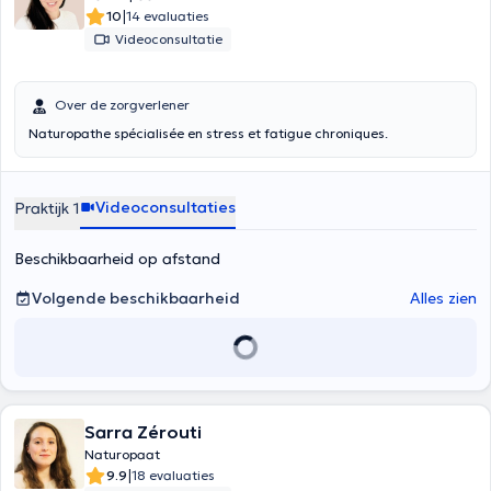
|
10
14 evaluaties
Videoconsultatie
Over de zorgverlener
Videoconsultaties
Praktijk 1
Beschikbaarheid op afstand
Volgende beschikbaarheid
Alles zien
Sarra Zérouti
Naturopaat
|
9.9
18 evaluaties