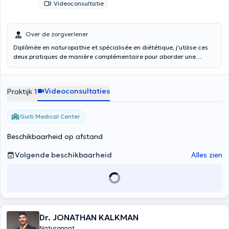
Videoconsultatie
Over de zorgverlener
Diplômée en naturopathie et spécialisée en diététique, j'utilise ces
deux pratiques de manière complémentaire pour aborder une
pathologie et sa cause . J’associe la naturopathie, médecine
traditionnelle occidentale naturelle reconnue par l'OMS, et de la
nutrithérapie, pour une approche complète sur mesure et un
Videoconsultaties
Praktijk 1
accompagnement personnalisée, en fonction de votre terrain, pour
vous aider à retrouver votre vitalité et votre équilibre tant physique
que psychique et émotionnel. N'hésitez pas à me contacter au
Guiti Medical Center
0487/ 34 37 65
Beschikbaarheid op afstand
Volgende beschikbaarheid
Alles zien
Dr. JONATHAN KALKMAN
Naturopaat