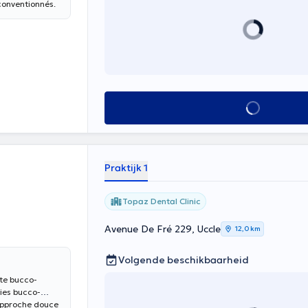
conventionnés.
Alles zien
Praktijk 1
Topaz Dental Clinic
Avenue De Fré 229, Uccle
12,0 km
Volgende beschikbaarheid
ste bucco-
dies bucco-
 approche douce