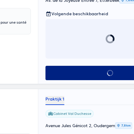
Av. de la Joyeuse Entrée 7, Etterbeek
7,8 k
Volgende beschikbaarheid
s pour une santé
Alles zien
Praktijk 1
Cabinet Val Duchesse
Avenue Jules Génicot 2, Oudergem
7,8 km