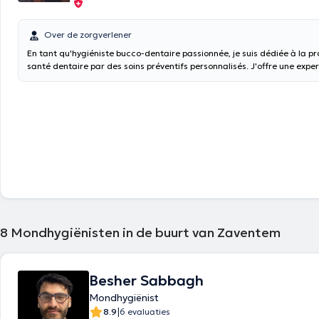
Over de zorgverlener
En tant qu'hygiéniste bucco-dentaire passionnée, je suis dédiée à la p
santé dentaire par des soins préventifs personnalisés. J'offre une exper
dépistage des maladies bucco-dentaires, le détartrage méticuleux, le
parodontaux non chirurgicaux, ainsi que l'éclaircissement dentaire et 
des sillons pour prévenir les caries. Je veille également à assurer un sui
vos soins, afin de garantir une santé bucco-dentaire durable. Mon obje
accompagner vers une santé bucco-dentaire durable, en vous offrant d
et des recommandations personnalisées pour que vous puissiez afficher
en toute sérénité.
8
Mondhygiënisten in de buurt van Zaventem
Besher Sabbagh
Mondhygiënist
|
8.9
6 evaluaties