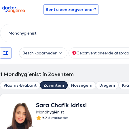
doctoranytime
Bent u een zorgverlener?
Beschikbaarheden
Geconventioneerde afspra
1
Mondhygiënist in Zaventem
Vlaams-Brabant
Zaventem
Nossegem
Diegem
Kr
Sara Chafik Idrissi
Mondhygiënist
|
9.7
5 evaluaties