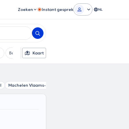
Zoeken
Instant gesprek
NL
Betaalmethode
Kaart
Extra filters
l
Machelen Vlaams-Brabant
Wezembeek-Oppem
Ster