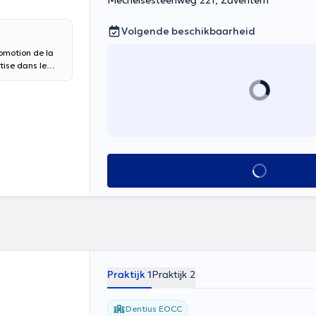
Mechelsesteenweg 221, Zaventem
Volgende beschikbaarheid
romotion de la
tise dans le
s traitements
le scellement
vi régulier de
ctif est de vous
es soins précis
 votre sourire
Alles zien
Praktijk 1
Praktijk 2
Dentius EOCC