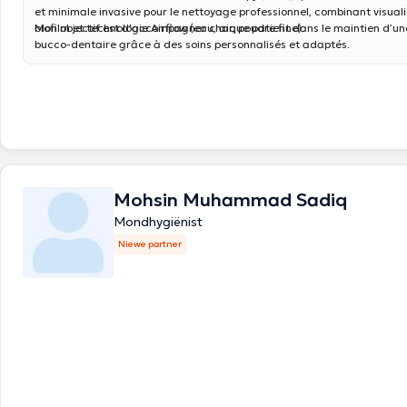
et minimale invasive pour le nettoyage professionnel, combinant visual
biofilm et technologie Airflow (eau, air, poudre fine).
Mon objectif est d'accompagner chaque patient dans le maintien d’un
bucco-dentaire grâce à des soins personnalisés et adaptés.
Mohsin Muhammad Sadiq
Mondhygiënist
Niewe partner