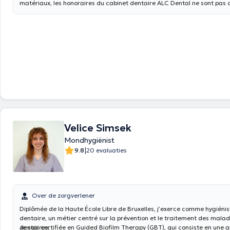
matériaux, les honoraires du cabinet dentaire ALC Dental ne sont pas 
Velice Simsek
Mondhygiënist
|
9.8
20 evaluaties
Over de zorgverlener
Diplômée de la Haute École Libre de Bruxelles, j’exerce comme hygiéni
dentaire, un métier centré sur la prévention et le traitement des mala
dentaires.
Je suis certifiée en Guided Biofilm Therapy (GBT), qui consiste en une