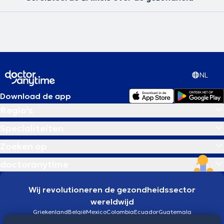
NL
Download de app
Regio's
Specialiteiten
Zoeken op
doctoranytime
Wij revolutioneren de gezondheidssector
wereldwijd
Griekenland
België
Mexico
Colombia
Ecuador
Guatemala
Brazilië