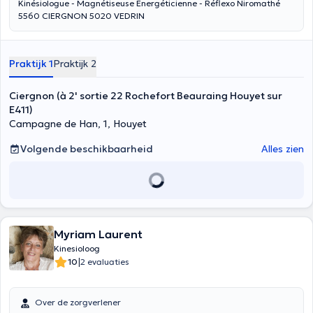
Kinésiologue - Magnétiseuse Energéticienne - Réflexo Niromathé
5560 CIERGNON 5020 VEDRIN
Praktijk 1
Praktijk 2
Ciergnon (à 2' sortie 22 Rochefort Beauraing Houyet sur
E411)
Campagne de Han, 1, Houyet
Volgende beschikbaarheid
Alles zien
Myriam Laurent
Kinesioloog
|
10
2 evaluaties
Over de zorgverlener