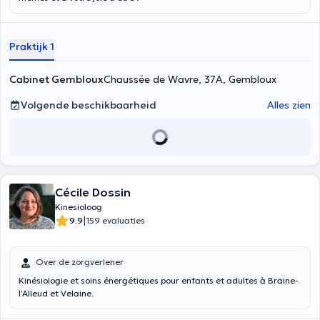
Praktijk 1
Cabinet Gembloux
Chaussée de Wavre, 37A, Gembloux
Volgende beschikbaarheid
Alles zien
Cécile Dossin
Kinesioloog
|
9.9
159 evaluaties
Over de zorgverlener
Kinésiologie et soins énergétiques pour enfants et adultes à Braine-
l’Alleud et Velaine.