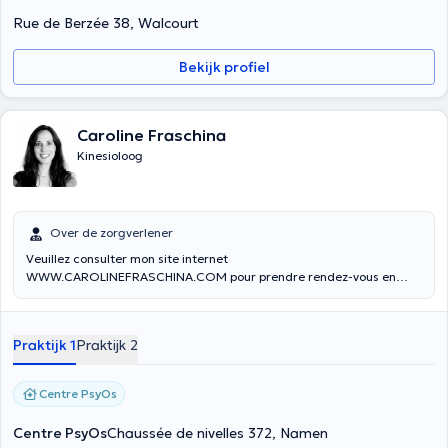
Rue de Berzée 38, Walcourt
Bekijk profiel
Caroline Fraschina
Kinesioloog
Over de zorgverlener
Veuillez consulter mon site internet
WWW.CAROLINEFRASCHINA.COM pour prendre rendez-vous en
ligne. Pour les cabinets de Soye et Temploux (PsyOs), si aucun
rendez-vous proposé ne vous convient, vous pouvez me joindre au
0474/70.45.50
Praktijk 1
Praktijk 2
Centre PsyOs
Centre PsyOs
Chaussée de nivelles 372, Namen