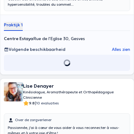
hypersensibilité, troubles du sommeil...
Praktijk 1
Centre Estaya
Rue de l'Eglise 30, Gesves
Volgende beschikbaarheid
Alles zien
Lise Denayer
Kinésiologue, Aromathérapeute et Orthopédagogue
Clinicienne
|
9.8
10 evaluaties
Over de zorgverlener
Passionnée, j'ai à cœur de vous aider à vous reconnecter à vous-
mêmes et à votre joie d'être !