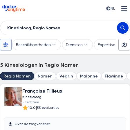
doctoranytime
NL
Kinesioloog, Regio Namen
Beschikbaarheden
Diensten
Expertise
5
Kinesiologen in Regio Namen
Regio Namen
Namen
Vedrin
Malonne
Flawinne
Françoise Tillieux
Kinesioloog
- certifiée
|
10.0
53 evaluaties
Over de zorgverlener