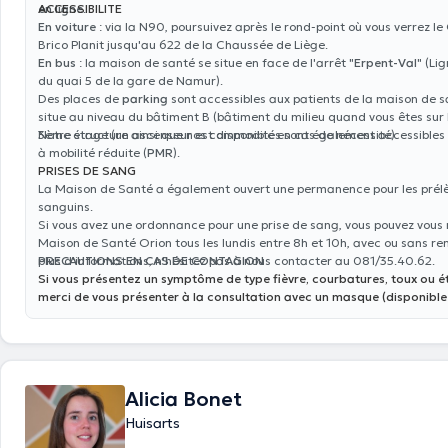
en ligne
ACCESSIBILITE
.
En voiture
: via la N90, poursuivez après le rond-point où vous verrez le 
Brico Planit jusqu'au 622 de la Chaussée de Liège.
En bus
: la maison de santé se situe en face de l'arrêt "
Erpent-Val
" (Li
du quai 5 de la gare de Namur).
Des places de
parking
sont accessibles aux patients de la maison de s
situe au niveau du bâtiment B (bâtiment du milieu quand vous êtes sur 
3ème étage (un ascenseur est disponible en cas de nécessité).
Notre structure ainsi que nos commodités sont également accessibles
à mobilité réduite (
PMR
).
PRISES DE SANG
La Maison de Santé a également ouvert une permanence pour les pré
sanguins.
Si vous avez une ordonnance pour une prise de sang, vous pouvez vous 
Maison de Santé Orion tous les lundis entre 8h et 10h, avec ou sans re
plus d'informations, n'hésitez pas à nous contacter au 081/35.40.62.
PRECAUTIONS EN CAS DE CONTAGION
Si vous présentez un symptôme de type fièvre, courbatures, toux ou 
merci de vous présenter à la consultation avec un masque (disponible
Alicia Bonet
Huisarts