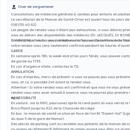
Over de zorgverlener
Consultations de médecine générale à Jambes pour enfants et adultes
Le secrétariat de la Maison de Santé Orion est ouvert tous les jours de
(081/35.40.62).
Les plages de rendez-vous n'étant pas exhaustives, si vous désirez pre
vous en dehors des disponibilités des médecins (Dr JACQUES, Dr BON
CAMBRON), n'hésitez pas à téléphoner à l'accueil de la Maison de San
Si vous prenez rendez-vous en dehors des heures d'ouverture de la Ma
votre rendez-vous sera seulement confirmé pendant les heures d'ouvert
GARDE
En semaine après 18h, le week-end et les jours fériés, vous pouvez conta
de garde au 1733.
En cas d'urgence vitale, contactez le 112.
ANNULATION
En cas d'imprévu, merci de prévenir si vous ne pouvez pas vous présent
vous, et ce, si possible 24h avant le rendez-vous.
Attention ! Si votre rendez-vous est confirmé et que vous ne vous prése
rendez-vous sans avoir annulé à avance, vous ne pourrez plus prendre
ligne.
ACCESSIBILITE
En voiture
: via la N90, poursuivez après le rond-point où vous verrez le 
Brico Planit jusqu'au 622 de la Chaussée de Liège.
En bus
: la maison de santé se situe en face de l'arrêt "Erpent-Val" (Li
du quai 5 de la gare de Namur).
Des places de parking sont accessibles aux patients de la maison de sa
au niveau du bâtiment B (bâtiment du milieu quand vous êtes sur le pa