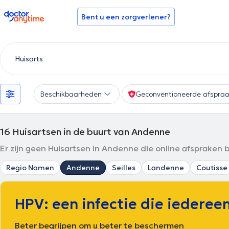
doctoranytime
Bent u een zorgverlener?
Beschikbaarheden
Geconventioneerde afspra
16
Huisartsen in de buurt van Andenne
Er zijn geen Huisartsen in Andenne die online afspraken 
Regio Namen
Andenne
Seilles
Landenne
Coutisse
HPV: een infectie die iedereen
Beter begrijpen om u beter te beschermen