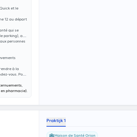
Quick et le
gne 12 au départ
anté qui se
le parking), au
 aux personnes
lèvements
rendre à la
ndez-vous. Pour
éternuements,
 en pharmacie).
Praktijk 1
Maison de Santé Orion