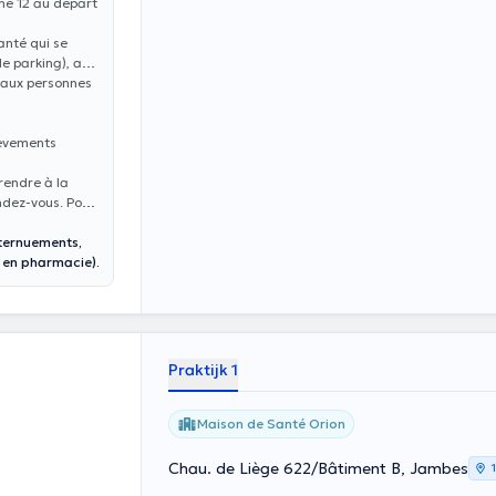
gne 12 au départ
anté qui se
le parking), au
 aux personnes
lèvements
rendre à la
ndez-vous. Pour
éternuements,
 en pharmacie).
Praktijk 1
Maison de Santé Orion
Chau. de Liège 622/Bâtiment B, Jambes