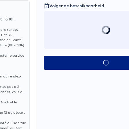
Volgende beschikbaarheid
.
 8h à 18h
ndre rendez-
ET et DR
té.
ison de Santé,
ure (8h à 18h).
cter le service
Alles zien
er au rendez-
ntez pas à 2
 rendez-vous en
Quick et le
gne 12 au départ
nté qui se situe
rking), au 3ème