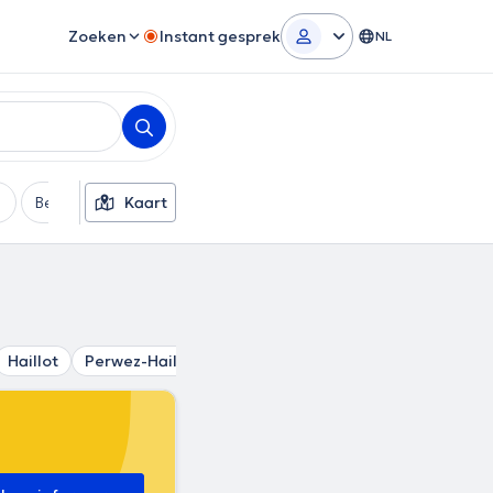
Zoeken
Instant gesprek
NL
Betaalmethode
Kaart
Extra filters
Haillot
Perwez-Haillot
Hingeon
Namêche
Jallet