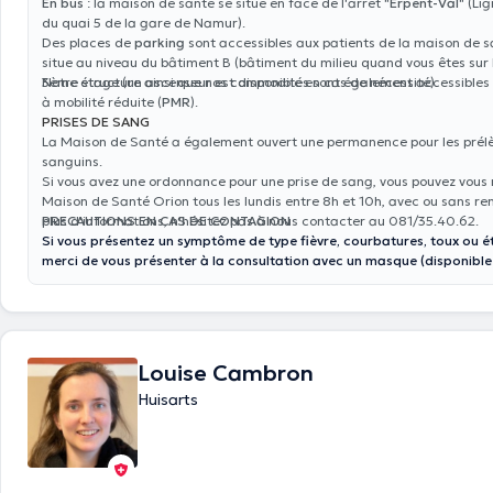
En bus
: la maison de santé se situe en face de l'arrêt "
Erpent-Val
" (Li
du quai 5 de la gare de Namur).
Des places de
parking
sont accessibles aux patients de la maison de s
situe au niveau du bâtiment B (bâtiment du milieu quand vous êtes sur 
3ème étage (un ascenseur est disponible en cas de nécessité).
Notre structure ainsi que nos commodités sont également accessibles
à mobilité réduite (
PMR
).
PRISES DE SANG
La Maison de Santé a également ouvert une permanence pour les pré
sanguins.
Si vous avez une ordonnance pour une prise de sang, vous pouvez vous 
Maison de Santé Orion tous les lundis entre 8h et 10h, avec ou sans re
plus d'informations, n'hésitez pas à nous contacter au 081/35.40.62.
PRECAUTIONS EN CAS DE CONTAGION
Si vous présentez un symptôme de type fièvre, courbatures, toux ou 
merci de vous présenter à la consultation avec un masque (disponible
Louise Cambron
Huisarts