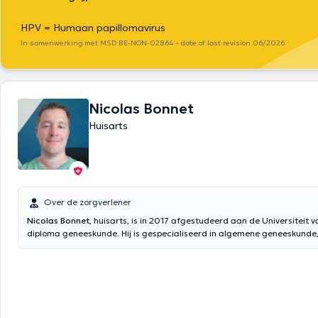
HPV = Humaan papillomavirus
In samenwerking met MSD BE-NON-02864 – date of last revision 06/2026
Nicolas Bonnet
Huisarts
Over de zorgverlener
Nicolas Bonnet
, huisarts, is in 2017 afgestudeerd aan de Universiteit 
diploma geneeskunde. Hij is gespecialiseerd in algemene geneeskunde
algemene dermatologie en is arts van het Rode Kruis. Hij ontvangt u in 
Hingeon.