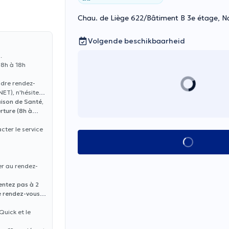
Chau. de Liège 622/Bâtiment B 3e étage, 
Volgende beschikbaarheid
.
 8h à 18h
ndre rendez-
ET), n'hésitez
aison de Santé,
rture (8h à
cter le service
Alles zien
er au rendez-
entez pas à 2
e rendez-vous
Quick et le