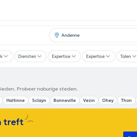
ak
Diensten
Expertise
Expertise
Talen
bieden. Probeer naburige steden.
Haltinne
Sclayn
Bonneville
Vezin
Ohey
Thon
 treft