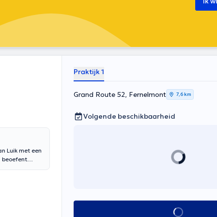
Ik w
Praktijk 1
Grand Route 52, Fernelmont
7,6 km
Volgende beschikbaarheid
van Luik met een
, beoefent
zijn kantoren in
Alles zien