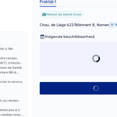
Praktijk 1
Maison de Santé Orion
Chau. de Liège 622/Bâtiment B, Namen
1
Volgende beschikbaarheid
.
 8h à 18h
ndre rendez-
ET), n'hésitez
aison de Santé,
rture (8h à
cter le service
Alles zien
er au rendez-
entez pas à 2
e rendez-vous