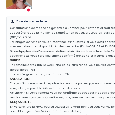
Over de zorgverlener
Consultations de médecine générale à Jambes pour enfants et adultes
Le secrétariat de la Maison de Santé Orion est ouvert tous les jours de
(
081/35.40.62
).
Les plages de rendez-vous n'étant pas exhaustives, si vous désirez pre
vous en dehors des disponibilités des médecins (Dr JACQUES et Dr BON
pas à téléphoner à l'accueil de la Maison de Santé.
Si vous prenez rendez-vous en dehors des heures d'ouverture de la M
votre rendez-vous sera seulement confirmé pendant les heures d'ouve
18h).
GARDE
En semaine après 18h, le week-end et les jours fériés, vous pouvez conta
de garde au 1733.
En cas d'urgence vitale, contactez le 112.
ANNULATION
En cas d'imprévu, merci de prévenir si vous ne pouvez pas vous présent
vous, et ce, si possible 24h avant le rendez-vous.
Attention !
Si votre rendez-vous est confirmé et que vous ne vous prés
rendez-vous sans avoir annulé à avance, vous ne pourrez plus prendr
en ligne
ACCESSIBILITE
.
En voiture
: via la N90, poursuivez après le rond-point où vous verrez le 
Brico Planit jusqu'au 622 de la Chaussée de Liège.