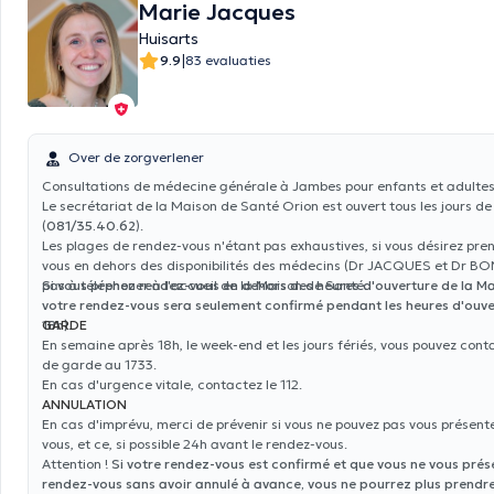
Marie Jacques
Huisarts
|
9.9
83 evaluaties
Over de zorgverlener
Consultations de médecine générale à Jambes pour enfants et adultes
Le secrétariat de la Maison de Santé Orion est ouvert tous les jours de
(
081/35.40.62
).
Les plages de rendez-vous n'étant pas exhaustives, si vous désirez pre
vous en dehors des disponibilités des médecins (Dr JACQUES et Dr BON
pas à téléphoner à l'accueil de la Maison de Santé.
Si vous prenez rendez-vous en dehors des heures d'ouverture de la M
votre rendez-vous sera seulement confirmé pendant les heures d'ouve
18h).
GARDE
En semaine après 18h, le week-end et les jours fériés, vous pouvez conta
de garde au 1733.
En cas d'urgence vitale, contactez le 112.
ANNULATION
En cas d'imprévu, merci de prévenir si vous ne pouvez pas vous présent
vous, et ce, si possible 24h avant le rendez-vous.
Attention !
Si votre rendez-vous est confirmé et que vous ne vous prés
rendez-vous sans avoir annulé à avance, vous ne pourrez plus prendr