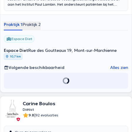
aan het Institut Paul Lambin. Het ondersteunt patiënten bij het
verbeteren van hun eetgewoonten, gewichtsverlies, behandeling van
diverse ziekten (diabetes, hart- en vaatziekten, nierziekten,
spijsvertering, ...) en de behandeling van intoleranties en
Praktijk 1
Praktijk 2
voedselallergieën. Het krijgt u bij het overleg in de particuliere
praktijk in Gouy-lez-Piéton, maar ook in het centrum Diet Space
Mont-sur-Marchienne. Inhoud vertaald door google translate
Espace Diet
Espace Diet
Rue des Goutteaux 19, Mont-sur-Marchienne
10,7 km
Volgende beschikbaarheid
Alles zien
Carine Boulos
Diëtist
|
9.8
92 evaluaties