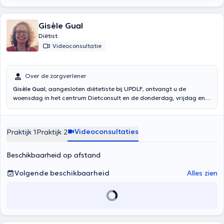
met en place un plan diététique personnalisé et adapté au rythme
de vie de chacun. Sont associés des produits à base de plantes, de
fruits, de légumes, de vitamines et de minéraux.
Gisèle Gual
Diëtist
Videoconsultatie
Over de zorgverlener
Gisèle Gual
, aangesloten diëtetiste bij UPDLF, ontvangt u de
woensdag in het centrum Dietconsult en de donderdag, vrijdag en
zaterdag in haar kabinet aan Linkebeek. Mevrouw Gual stelt
eveneens een raadpleging via Skype of van consultance over talrijke
onderwerpen in verband met de dieetleer voor. Inhoud vertaald door
Videoconsultaties
Praktijk 1
Praktijk 2
google translate
Beschikbaarheid op afstand
Volgende beschikbaarheid
Alles zien