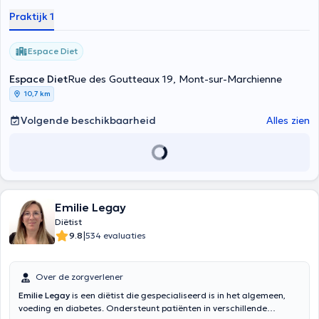
cholesterol, de zwangere en zogende vrouwen, nierfalen,
Praktijk 1
spijsverteringsstoornissen zoals Crohn, hiatus hernia, steatose. Het
heet u welkom in de Rijksdag Space Center van maandag tot en
met donderdag en zaterdag. Inhoud vertaald door google translate
Espace Diet
Espace Diet
Rue des Goutteaux 19, Mont-sur-Marchienne
10,7 km
Volgende beschikbaarheid
Alles zien
Emilie Legay
Diëtist
|
9.8
534 evaluaties
Over de zorgverlener
Emilie Legay
is een diëtist die gespecialiseerd is in het algemeen,
voeding en diabetes. Ondersteunt patiënten in verschillende