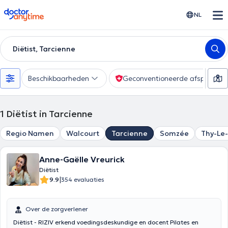
doctoranytime
NL
Diëtist, Tarcienne
Beschikbaarheden
Geconventioneerde afspraak
1
Diëtist in Tarcienne
Regio Namen
Walcourt
Tarcienne
Somzée
Thy-Le
Anne-Gaëlle Vreurick
Diëtist
|
9.9
354 evaluaties
Over de zorgverlener
Diëtist - RIZIV erkend voedingsdeskundige en docent Pilates en