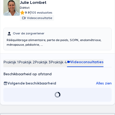
Julie Lombet
Diëtist
|
9.9
105 evaluaties
Videoconsultatie
Over de zorgverlener
Rééquilibrage alimentaire, perte de poids, SOPK, endométriose,
ménopause, pédiatrie, ...
Videoconsultaties
Praktijk 1
Praktijk 2
Praktijk 3
Praktijk 4
Beschikbaarheid op afstand
Volgende beschikbaarheid
Alles zien