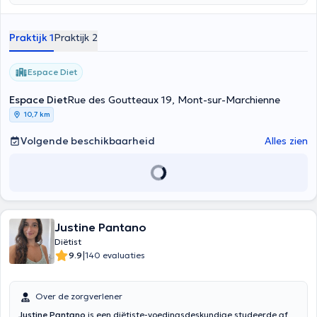
gebieden: gewichtsbeheersing en lichaamsmassa, koolhydraten
stoornissen (diabetes, hyperinsulinemie, glucose-intolerantie), hart-
en vaatziekten (cholesterol, triglyceriden, urinezuur, bloeddruk),
Praktijk 1
Praktijk 2
maagdarmstoornissen allergieën en voedselintoleranties evenals
vegetarisme en veganisme. Het heet u welkom in het medisch
centrum en het centrum van Ghlin Diet Area. Inhoud vertaald door
Espace Diet
google translate
Espace Diet
Rue des Goutteaux 19, Mont-sur-Marchienne
10,7 km
Volgende beschikbaarheid
Alles zien
Justine Pantano
Diëtist
|
9.9
140 evaluaties
Over de zorgverlener
Justine Pantano
is een diëtiste-voedingsdeskundige studeerde af