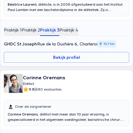
Béatrice Laurent
, diëtiste, is in 2006 afgestudeerd aan het Institut
Paul Lambin met een bachelordiploma in de diëtetiek. Zij is
gespecialiseerd in hulp en ondersteuning bij diabetes,
zwangerschap en gewichtsverlies. Zij is lid van de Union
professionnelle des diététiciens de langue française.
Praktijk 1
Praktijk 2
Praktijk 3
Praktijk 4
GHDC St Joseph
Rue de la Duchère 6, Charleroi
10,7 km
Bekijk profiel
Corinne Oremans
Diëtist
|
9.8
680 evaluaties
Over de zorgverlener
Corinne Oremans
, diëtist met meer dan 10 jaar ervaring, is
gespecialiseerd in het algemeen voedingsleer, bariatrische chirurgie
en pediatrische voedingsleer. Het kan met name de steun van de
volgende ziekten: overgewicht en obesitas, diabetes, hoge