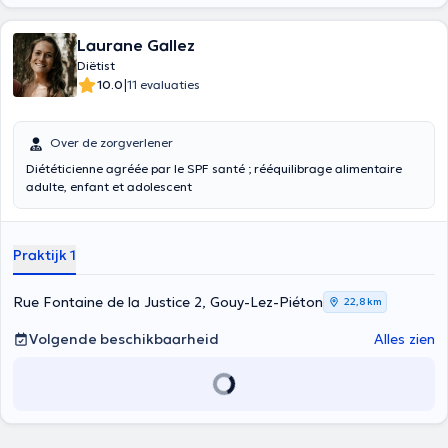
borstvoeding geeft ... Neem informatie van uw wederzijdse omdat
sommige agentschappen assistentie voor overleg met een diëtist.
Inhoud vertaald door google translate
Laurane Gallez
Diëtist
|
10.0
11 evaluaties
Over de zorgverlener
Diététicienne agréée par le SPF santé ; rééquilibrage alimentaire
adulte, enfant et adolescent
Praktijk 1
Rue Fontaine de la Justice 2, Gouy-Lez-Piéton
22,8 km
Volgende beschikbaarheid
Alles zien