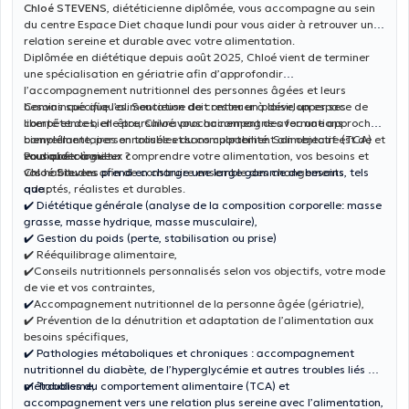
Chloé STEVENS
, diététicienne diplômée, vous accompagne au sein
du centre Espace Diet chaque lundi pour vous aider à retrouver une
relation sereine et durable avec votre alimentation.
Diplômée en diététique depuis août 2025, Chloé vient de terminer
une spécialisation en gériatrie afin d’approfondir
l’accompagnement nutritionnel des personnes âgées et leurs
besoins spécifiques. Soucieuse de continuer à développer ses
Convaincue que l’alimentation doit rester un plaisir, un espace de
compétences, elle poursuivra prochainement des formations
liberté et de bien-être, Chloé vous accompagne avec une approche
complémentaires en troubles du comportement alimentaire (TCA) et
bienveillante, personnalisée et sans culpabilité. Son objectif est de
en diabétologie.
vous aider à mieux comprendre votre alimentation, vos besoins et
Pourquoi consulter ?
vos habitudes afin de construire ensemble des changements
Chloé Stevens
prend en charge une large gamme de besoins, tels
adaptés, réalistes et durables.
que :
✔️ Diététique générale (analyse de la composition corporelle: masse
grasse, masse hydrique, masse musculaire),
✔️ Gestion du poids (perte, stabilisation ou prise)
✔️ Rééquilibrage alimentaire,
✔️Conseils nutritionnels personnalisés selon vos objectifs, votre mode
de vie et vos contraintes,
✔️
Accompagnement nutritionnel de la personne âgée (gériatrie),
✔️ Prévention de la dénutrition et adaptation de l’alimentation aux
besoins spécifiques,
✔️ Pathologies métaboliques et chroniques : accompagnement
nutritionnel du diabète, de l’hyperglycémie et autres troubles liés au
métabolisme,
✔️ Troubles du comportement alimentaire (TCA) et
accompagnement vers une relation plus sereine avec l’alimentation,