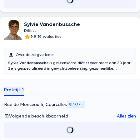
Sylvie Vandenbussche
Diëtist
|
9.9
19 evaluaties
Over de zorgverlener
Sylvie Vandenbussche
is gelicenseerd diëtist voor meer dan 20 jaar.
Ze is gespecialiseerd in gewichtsbeheersing, gezamenlijke
maaltijden en de verklaring van voedselallergenen voor
restaurateurs. In de food sector, is er veel veranderd in 20 jaar:
producten steeds diverser, zeer uitgebreid assortiment, de
Praktijk 1
verschijning van "gezonde voeding" verleidingen steeds aanwezig
om ons heen. Eén ding is echter niet veranderd: het is nog steeds
met dezelfde motivatie die mevrouw Vandenbussche begeleidt zijn
Rue de Monceau 5, Courcelles
17,1 km
patiënten in een correctie van hun eetgewoonten. Zij ontvangt u in
Brussel, Braine-Courcelles en een beter beheer van uw dieet.
Volgende beschikbaarheid
Alles zien
Ongeacht uw leeftijd, kan het u begeleiden naar een
gewichtsbeheersing, gewichtsverlies, een betere voeding, een dieet
aangepast aan de gezondheidsproblemen van het
spijsverteringskanaal aandoeningen, tijdens de zwangerschap of