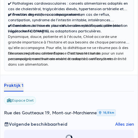
✔️ Pathologies cardiovasculaires : conseils alimentaires adaptés en
cas de cholestérol, triglycérides élevés, hypertension artérielle et
prévention des risques cardiovasculaires,
✔️ Troubles digestifs : accompagnement en cas de reflux,
constipation, syndrome de l’intestin irritable, intolérances
alimentaires ou mise en place d’une alimentation adaptée (dont
✔️ Conseils nutritionnels pour des besoins spécifiques : alimentation
l’approche FODMAP’S),
végétarienne, allergies ou adaptations particulières.
Dynamique, douce, patiente et à l’écoute, Chloé accorde une
grande importance à l’histoire et aux besoins de chaque personne
qu’elle accompagne. Pour elle, la diététique ne se résume pas à des
recommandations alimentaires : c’est avant tout un
Elle vous reçoit au centre Espace Diet tous les lundis pour un suivi
accompagnement humain visant à redonner confiance et sérénité
personnalisé, construit ensemble et adapté à votre rythme.
dans son alimentation.
Praktijk 1
Espace Diet
Rue des Goutteaux 19, Mont-sur-Marchienne
16,8 km
Volgende beschikbaarheid
Alles zien