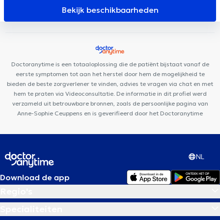
Uccle
Cabinet Carsoel
Centre Stay Strong sprl
Topaz
Bekijk beschikbaarheden
Dental Clinic
Dentius Uccle
Centre médical des Nations
Vision Clinic
Ama Sana
Centre Mimosa Ixelles
Care Happy
Centre de Kinésithérapie de l'épaule Bruxelles
Cabinet
KineClub
Medeortho David-Lloyd
Doctoranytime is een totaaloplossing die de patiënt bijstaat vanaf de
eerste symptomen tot aan het herstel door hem de mogelijkheid te
bieden de beste zorgverlener te vinden, advies te vragen via chat en met
hem te praten via Videoconsultatie. De informatie in dit profiel werd
verzameld uit betrouwbare bronnen, zoals de persoonlijke pagina van
Anne-Sophie Ceuppens en is geverifieerd door het Doctoranytime
NL
Download de app
Regio's
Specialiteiten