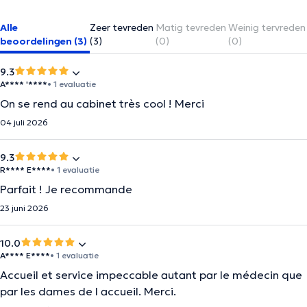
Alle
Zeer tevreden
Matig tevreden
Weinig tervreden
beoordelingen (3)
(3)
(0)
(0)
9.3
A**** '****
• 1 evaluatie
On se rend au cabinet très cool ! Merci
04 juli 2026
9.3
R**** E****
• 1 evaluatie
Parfait ! Je recommande
23 juni 2026
10.0
A**** E****
• 1 evaluatie
Accueil et service impeccable autant par le médecin que
par les dames de l accueil. Merci.