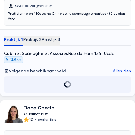
Over de zorgverlener
Praticienne en Médecine Chinoise : accompagnement santé et bien-
être
Praktijk 1
Praktijk 2
Praktijk 3
Cabinet Spanoghe et Associés
Rue du Ham 124, Uccle
12,9 km
Volgende beschikbaarheid
Alles zien
Fiona Gecele
Acupuncturist
|
10
4 evaluaties