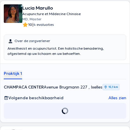
Lucia Marullo
Acupuncture et Médecine Chinoise
MD, Master
|
10
4 evaluaties
Over de zorgverlener
Anesthesist en acupuncturist. Een holistische benadering,
afgestemd op uw lichaam en uw behoeften.
Praktijk 1
CHAMPACA CENTER
Avenue Brugmann 227 , Ixelles
15,1 km
Volgende beschikbaarheid
Alles zien