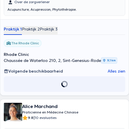
Over de zorgverlener
Acupuncture, Acupression, Phytothérapie.
Praktijk 1
Praktijk 2
Praktijk 3
The Rhode Clinic
Rhode Clinic
Chaussée de Waterloo 210, 2, Sint-Genesius-Rode
9,1 km
Volgende beschikbaarheid
Alles zien
Alice Marchand
Praticienne en Médecine Chinoise
|
9.8
10 evaluaties