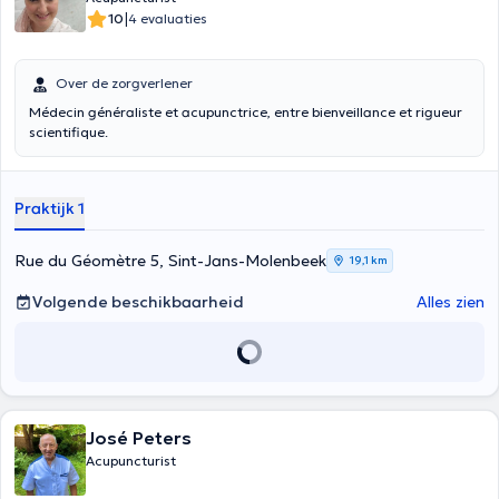
|
10
4 evaluaties
Over de zorgverlener
Médecin généraliste et acupunctrice, entre bienveillance et rigueur
scientifique.
Praktijk 1
Rue du Géomètre 5, Sint-Jans-Molenbeek
19,1 km
Volgende beschikbaarheid
Alles zien
José Peters
Acupuncturist