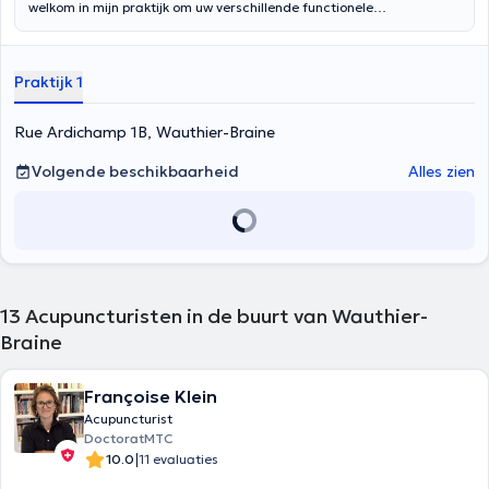
welkom in mijn praktijk om uw verschillende functionele
onevenwichten te behandelen door middel van acupunctuur. Ik ben
afgestudeerd aan het Institut Supérieur Enseignement Infirmier
sinds 2003 en aan de Enseignement Thérapies Traditionnelles
Praktijk 1
Chinoises sinds 2012.
Rue Ardichamp 1B, Wauthier-Braine
Volgende beschikbaarheid
Alles zien
13
Acupuncturisten in de buurt van Wauthier-
Braine
Françoise Klein
Acupuncturist
DoctoratMTC
|
10.0
11 evaluaties