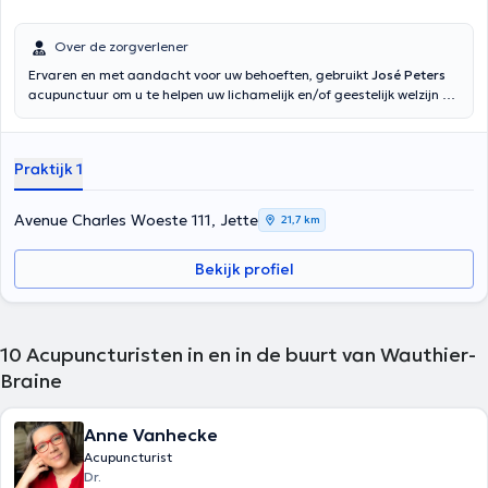
Over de zorgverlener
Ervaren en met aandacht voor uw behoeften, gebruikt
José Peters
acupunctuur om u te helpen uw lichamelijk en/of geestelijk welzijn te
hervinden. Hij ontvangt u in zijn kantoor op Avenue Charles Woeste.
Praktijk 1
Avenue Charles Woeste 111, Jette
21,7 km
Bekijk profiel
10
Acupuncturisten in en in de buurt van Wauthier-
Braine
Anne Vanhecke
Acupuncturist
Dr.