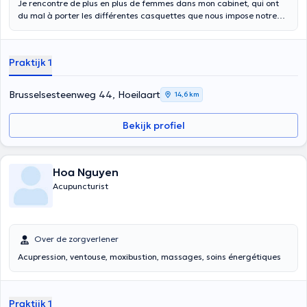
Je rencontre de plus en plus de femmes dans mon cabinet, qui ont
du mal à porter les différentes casquettes que nous impose notre
rôle dans la société. L’équilibre est alors compliqué à trouver. Je vous
propose de retrouver confiance en vous : J’aimerai travailler avec
vous votre cycle menstruel. Savez-vous que chaque femme
Praktijk 1
comprend en fait 4 Femmes avec ses qualités et ses challenges bien
particuliers reliés aux phases du cycle menstruel ? La séance vise à
vous expliquer comment fonctionne votre cycle, et comment l’utiliser
Brusselsesteenweg 44, Hoeilaart
14,6 km
à bon escient dans les moments optimaux, c’est-à-dire les jours où
certaines de nos capacités sont renforçées au maximum. Envie de
Bekijk profiel
retrouver tout votre potentiel de femme ? Cette séance est faite
pour vous !
Hoa Nguyen
Acupuncturist
Over de zorgverlener
Acupression, ventouse, moxibustion, massages, soins énergétiques
Praktijk 1