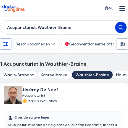
doctoranytime
NL
Acupuncturist, Wauthier-Braine
Beschikbaarheden
Geconventioneerde afspraak
1
Acupuncturist in Wauthier-Braine
Waals-Brabant
Kasteelbrakel
Wauthier-Braine
Haut-
Jérémy De Neef
Acupuncturist
|
9.9
88 evaluaties
Over de zorgverlener
Acupuncturist lid van de Belgische Acupunctor Federatie, ik heet u