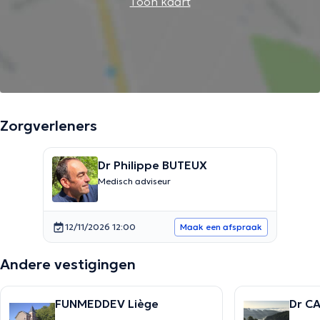
Toon kaart
Zorgverleners
Dr Philippe BUTEUX
Medisch adviseur
12/11/2026 12:00
Maak een afspraak
Andere vestigingen
FUNMEDDEV Liège
Dr C