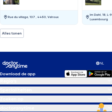
Im Dahl, 18, L-
Rue du village, 107 , 4460, Velroux
Luxembourg
Alles tonen
NL
Download de app
Regio's
Specialiteiten
Zoeken op
doctoranytime