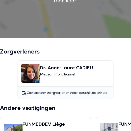
Toon kaart
Zorgverleners
Dr. Anne-Laure CADIEU
Médecin Fonctionnel
Contacteer zorgverlener voor beschikbaarheid
Andere vestigingen
FUNMEDDEV Liège
FUNM