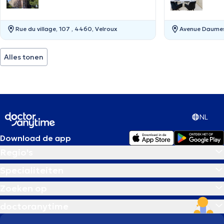
Rue du village, 107 , 4460, Velroux
Avenue Daumesn
Alles tonen
NL
Download de app
Regio's
Specialiteiten
Zoeken op
doctoranytime