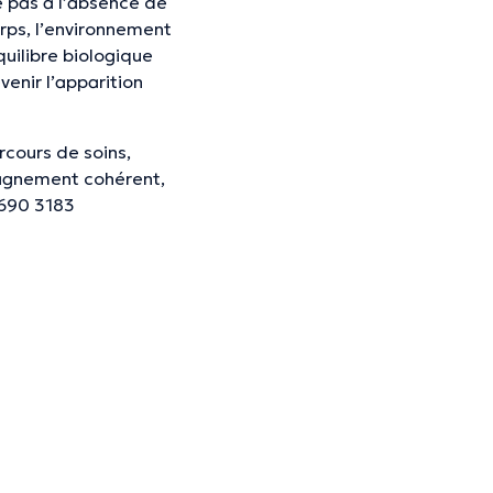
 pas à l’absence de
rps, l’environnement
quilibre biologique
enir l’apparition
cours de soins,
pagnement cohérent,
690 3183‬