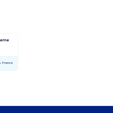
2eme
s, France