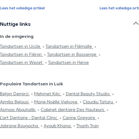
Lees het volledige artikel
Lees het volledige arti
Nuttige links
In de omgeving
Tandartsen in Uccle
Tandartsen in Flémalle
Tandartsen in Fléron
Tandartsen in Bassenge
Tandartsen in Wezet
Tandartsen in Herve
Populaire Tandartsen in Luik
Belgin Demirci
Mehmet Kilic
Dental Beauty Studio
Aimilia Belousi
Marie-Noëlle Vielvoye
Claudiu Tataru
Asmaa Aboutalib
Cabinet dentaire Des Hauteurs
L'art Dentaire - Dental Clinic
Carine Gregoire
Jabrane Bougacha
Ayoub Khana
Thanh Tran