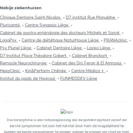
Nabije ziekenhuizen
Clinique Dentaire Saint-Nicolas
D7 institut Rue Monulphe
Plurisanté
Centre Synapsis Liège
Cabinet de gastro-entérologie des docteurs Michels et Sacré
LogoPsy
Centre de diététique NaturHouse Liège
PRANAclinic
Psy Pluriel Liège
Cabinet Dentaire Liège
Lazeo Liège
D7 Institut Place Théodore Gobert
Cabinet Bronckart
Remacle Neurochirurgie
Cabinet des Drs Feron & El Amraoui
HexaClinic
Kin&Perform Chênée
Centre Médica +
Institut du poids de Hognoul
FUNMEDDEV Liège
Doctoranytime is een totaaloplossing die de patiënt bijstaat vanaf de
eerste symptomen tot aan het herstel door hem de mogelijkheid te
bieden de beste zorgverlener te vinden, advies te vragen via chat en met