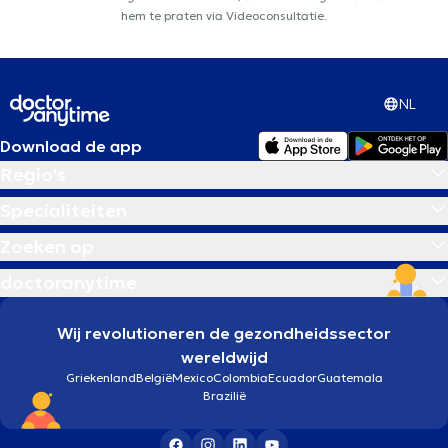
hem te praten via Videoconsultatie.
NL
Download de app
Regio's
Specialiteiten
Zoeken op
doctoranytime
Wij revolutioneren de gezondheidssector
wereldwijd
Griekenland
België
Mexico
Colombia
Ecuador
Guatemala
Brazilië