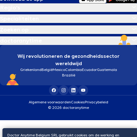
Regio's
Specialiteiten
Zoeken op
doctoranytime
Wij revolutioneren de gezondheidssector
wereldwijd
Griekenland
België
Mexico
Colombia
Ecuador
Guatemala
Brazilië
Algemene voorwaarden
Cookies
Privacybeleid
© 2026 doctoranytime
Doctor Anytime Belgium SRL gebruikt cookies om de werking en