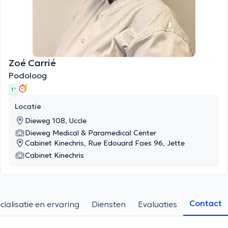
Zoé Carrié
Podoloog
1 '
Locatie
Dieweg 108, Uccle
Dieweg Medical & Paramedical Center
Cabinet Kinechris, Rue Edouard Faes 96, Jette
Cabinet Kinechris
Contact
cialisatie en ervaring
Diensten
Evaluaties