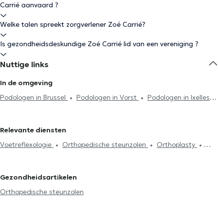
Carrié aanvaard ?
Welke talen spreekt zorgverlener Zoé Carrié?
Is gezondheidsdeskundige Zoé Carrié lid van een vereniging ?
Nuttige links
In de omgeving
Podologen in Brussel
Podologen in Vorst
Podologen in Ixelles
Podologen in Sint-Gillis
Podologen in Watermaal-Bosvoorde
Podologen in Etterbeek
Podologen in Oudergem
Podologen in
Relevante diensten
Anderlecht
Podologen in Woluwe-Saint-Pierre
Podologen in
Voetreflexologie
Orthopedische steunzolen
Orthoplasty
Woluwe-Saint-Lambert
Podologen in Sint-Jans-Molenbeek
Loop en houdingsanalyse
Biomechanisch onderzoek
Podologen in Koekelberg
Podologen in Sint-Agatha-Berchem
Ingegroeide nagels
Morfostatische analyse
Onychoplastie
Podologen in Schaerbeek
Podologen in Jette
Podologen in
Gezondheidsartikelen
Orthonymie
Waterloo
Podologen in Kraainem
Podologen in Eigenbrakel
Orthopedische steunzolen
Podologen in Kasteelbrakel
Podologen in Rixensart