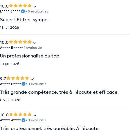
10.0
L**** E****
• 5 evaluaties
Super ! Et très sympa
18 juli 2026
10.0
A**** E****
• 1 evaluatie
Un professionnalise au top
10 juli 2026
9.7
A**** E****
• 1 evaluatie
Très grande compétence, très à l'écoute et efficace.
06 juli 2026
10.0
A**** A****
• 1 evaluatie
Très professionnel, très agréable. À l’écoute