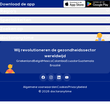
Download de app
Regio's
Specialiteiten
Zoeken op
doctoranytime
Wij revolutioneren de gezondheidssector
wereldwijd
Griekenland
België
Mexico
Colombia
Ecuador
Guatemala
Brazilië
Algemene voorwaarden
Cookies
Privacybeleid
© 2026 doctoranytime