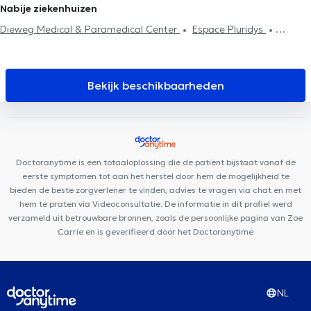
Nabije ziekenhuizen
Dieweg Medical & Paramedical Center
Espace Pluridys
Pediatrics Uccle
Maison Médicale Les Peupliers
Médi Uccle
Centre de diététique NaturHouse Uccle
CENTRE MÉDICAL - Globe
Centre Médical Brugmann
Key to Perform
Centre médical
Bekijk beschikbaarheden
La Sauvagère
Cabinet Carsoel
Kio Medical Center Uccle
CENTRE DENTAIRE UCCLE
K-Therapy
Lazeo Uccle
Centre de
Médecine et d'Etudes
Maison médicale la Renaissance
Allard
Centre Médical Uccle
PRISMA Eye Institute
KIPSI Centre
Doctoranytime is een totaaloplossing die de patiënt bijstaat vanaf de
paramédical périnatal & pédiatrique
eerste symptomen tot aan het herstel door hem de mogelijkheid te
bieden de beste zorgverlener te vinden, advies te vragen via chat en met
hem te praten via Videoconsultatie. De informatie in dit profiel werd
verzameld uit betrouwbare bronnen, zoals de persoonlijke pagina van Zoe
Carrie en is geverifieerd door het Doctoranytime
NL