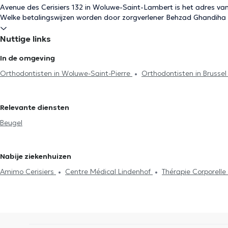
Avenue des Cerisiers 132 in Woluwe-Saint-Lambert is het adres 
Welke betalingswijzen worden door zorgverlener Behzad Ghandiha
Nuttige links
In de omgeving
Orthodontisten in Woluwe-Saint-Pierre
Orthodontisten in Brusse
Joost-ten-Node
Orthodontisten in Ixelles
Orthodontisten in S
in Uccle
Orthodontisten in Sint-Gillis
Orthodontisten in Sint-J
Relevante diensten
Orthodontisten in Laken
Orthodontisten in Sterrebeek
Orthod
Beugel
Orthodontisten in Sint-Agatha-Berchem
Orthodontisten in Sint
Orthodontisten in Asse
Orthodontisten in Eigenbrakel
Nabije ziekenhuizen
Amimo Cerisiers
Centre Médical Lindenhof
Thérapie Corporell
Centre Adem
Bouzy-Damian
Centre Saint-Henri
MCare
C
Cabinet du Docteur Pléros
Ostéo-Gribaumont
Clinique Keller
MesaCosa Colonel Bourg
Groupe Médical du Cinquantenaire
O