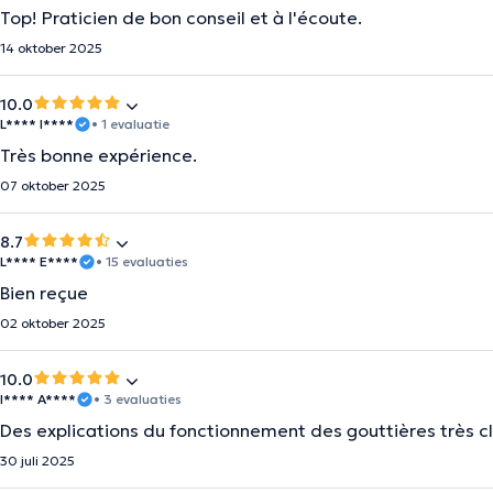
Top! Praticien de bon conseil et à l'écoute.
14 oktober 2025
10.0
L**** I****
• 1 evaluatie
Très bonne expérience.
07 oktober 2025
8.7
L**** E****
• 15 evaluaties
Bien reçue
02 oktober 2025
10.0
I**** A****
• 3 evaluaties
Des explications du fonctionnement des gouttières très cl
30 juli 2025