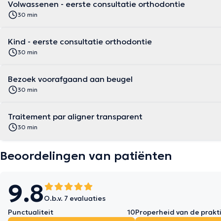
Volwassenen - eerste consultatie orthodontie
30 min
Kind - eerste consultatie orthodontie
30 min
Bezoek voorafgaand aan beugel
30 min
Traitement par aligner transparent
30 min
Beoordelingen van patiënten
9.8
O.b.v. 7 evaluaties
Punctualiteit
10
Properheid van de prakti