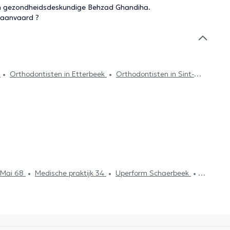
van gezondheidsdeskundige Behzad Ghandiha.
 aanvaard ?
l
Orthodontisten in Etterbeek
Orthodontisten in Sint-
chaerbeek
Orthodontisten in Oudergem
Orthodontisten
ans-Molenbeek
Orthodontisten in Anderlecht
ontisten in Ganshoren
Orthodontisten in Zaventem
-Genesius-Rode
Orthodontisten in La Hulpe
e Mai 68
Medische praktijk 34
Uperform Schaerbeek
entre Paramédical Granola
Centre Medical Gribaumont
LB Dental Clinic
Whitlock Medical Center
Amimo
stéo & Co
Guiti Medical Center