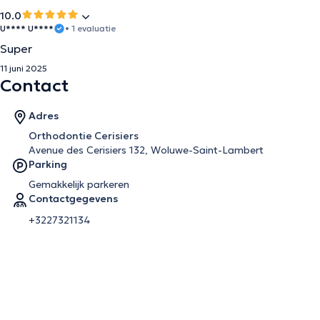
10.0
U**** U****
• 1 evaluatie
Super
11 juni 2025
Contact
Adres
Orthodontie Cerisiers
Avenue des Cerisiers 132, Woluwe-Saint-Lambert
Parking
Gemakkelijk parkeren
Contactgegevens
+3227321134