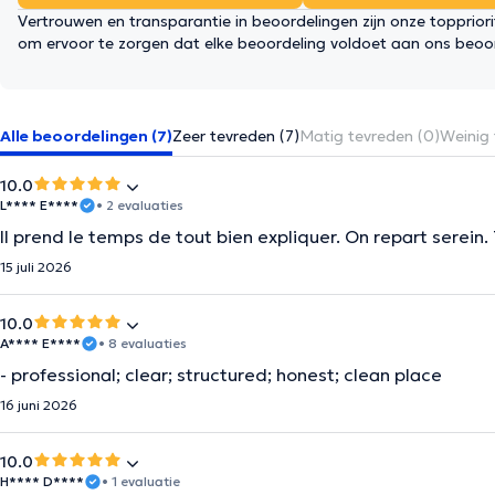
Vertrouwen en transparantie in beoordelingen zijn onze topprior
om ervoor te zorgen dat elke beoordeling voldoet aan ons beoo
Alle beoordelingen (7)
Zeer tevreden (7)
Matig tevreden (0)
Weinig 
10.0
L**** E****
• 2 evaluaties
Il prend le temps de tout bien expliquer. On repart serein.
15 juli 2026
10.0
A**** E****
• 8 evaluaties
- professional; clear; structured; honest; clean place
16 juni 2026
10.0
H**** D****
• 1 evaluatie