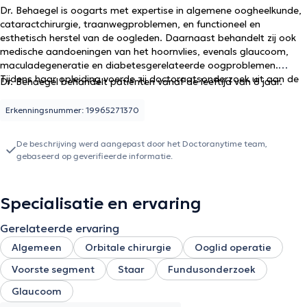
Dr. Behaegel is oogarts met expertise in algemene oogheelkunde,
cataractchirurgie, traanwegproblemen, en functioneel en
esthetisch herstel van de oogleden. Daarnaast behandelt zij ook
medische aandoeningen van het hoornvlies, evenals glaucoom,
maculadegeneratie en diabetesgerelateerde oogproblemen.
Tijdens haar opleiding voerde zij doctoraatsonderzoek uit aan de
Dr. Behaegel behandelt patiënten vanaf de leeftijd van 8 jaar.
universiteiten van Antwerpen en Brussel. Ze vervolledigde haar
vorming met meerdere jaren ervaring in het buitenland.
Erkenningsnummer: 19965271370
De beschrijving werd aangepast door het Doctoranytime team,
gebaseerd op geverifieerde informatie.
Specialisatie en ervaring
Gerelateerde ervaring
Algemeen
Orbitale chirurgie
Ooglid operatie
Voorste segment
Staar
Fundusonderzoek
Glaucoom