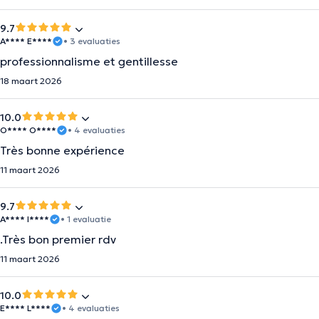
9.7
A**** E****
• 3 evaluaties
professionnalisme et gentillesse
18 maart 2026
10.0
O**** O****
• 4 evaluaties
Très bonne expérience
11 maart 2026
9.7
A**** I****
• 1 evaluatie
.Très bon premier rdv
11 maart 2026
10.0
E**** L****
• 4 evaluaties