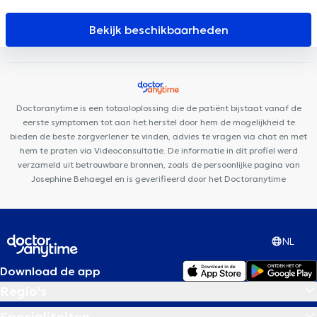
Dentaire Station Woluwé
Amimo Orban
CENTRE PEP'S
PÉRINAT
Centre d'Aspria Royal la Rasante
Centre Paramédical
Bekijk beschikbaarheden
Step 2 Move
Cabinet Val Duchesse
Médibois
CCM Smile
Centre Konkel
Centre Upsylon
Centre Médi-P
Centre
médical LiOde
CIRCAE - Sleep and Lifestyle Medical Care
Cabinet Louis t'Serstevens
Aesthetics Clinic
Ostéo & Co
Doctoranytime is een totaaloplossing die de patiënt bijstaat vanaf de
eerste symptomen tot aan het herstel door hem de mogelijkheid te
bieden de beste zorgverlener te vinden, advies te vragen via chat en met
hem te praten via Videoconsultatie. De informatie in dit profiel werd
verzameld uit betrouwbare bronnen, zoals de persoonlijke pagina van
Josephine Behaegel en is geverifieerd door het Doctoranytime
NL
Download de app
Regio's
Specialiteiten