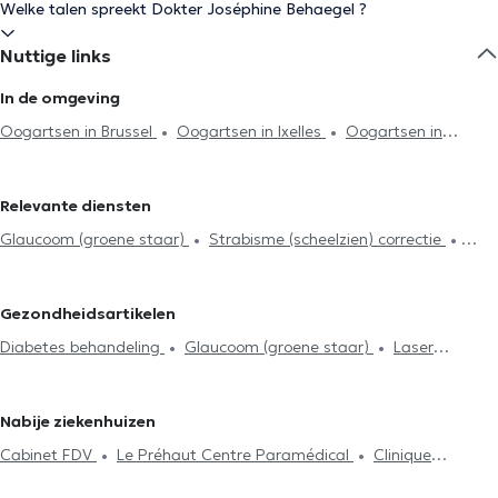
Welke talen spreekt Dokter Joséphine Behaegel ?
Nuttige links
In de omgeving
Oogartsen in Brussel
Oogartsen in Ixelles
Oogartsen in
Oudergem
Oogartsen in Woluwe-Saint-Lambert
Oogartsen in
Uccle
Oogartsen in Vorst
Oogartsen in Anderlecht
Relevante diensten
Oogartsen in Ganshoren
Oogartsen in Sint-Jans-Molenbeek
Glaucoom (groene staar)
Strabisme (scheelzien) correctie
Oogartsen in Dilbeek
Oogartsen in Erps-Kwerps
Oogartsen in
Contactlenzen en brillen
Gezichtsveld
Oogleden analyse
Lasne
Oogartsen in Bierges
Oogartsen in Wavre
Diabetes behandeling
Cataract behandeling (grijze staar)
Gezondheidsartikelen
Laser operatie
Visuele beoordeling
Pre-chirurgisch onderzoek
Diabetes behandeling
Glaucoom (groene staar)
Laser
Vakbekwaamheidsexamen
Bekwaamheidstest voor piloten en
operatie
cabinepersoneel
Nabije ziekenhuizen
Cabinet FDV
Le Préhaut Centre Paramédical
Clinique
Dentaire Don Bosco
Amimo RectaVersa
Centre Médical &