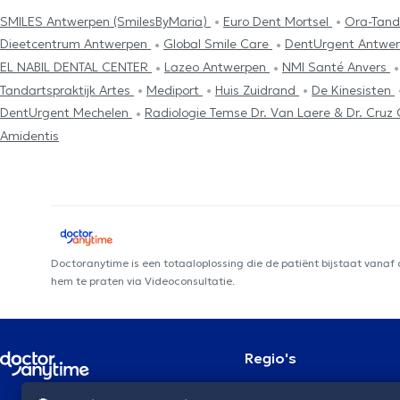
SMILES Antwerpen (SmilesByMaria)
Euro Dent Mortsel
Ora-Tan
Dieetcentrum Antwerpen
Global Smile Care
DentUrgent Antwe
EL NABIL DENTAL CENTER
Lazeo Antwerpen
NMI Santé Anvers
Tandartspraktijk Artes
Mediport
Huis Zuidrand
De Kinesisten
DentUrgent Mechelen
Radiologie Temse Dr. Van Laere & Dr. Cru
Amidentis
Doctoranytime is een totaaloplossing die de patiënt bijstaat vanaf
hem te praten via Videoconsultatie.
Regio's
Brussel
NL