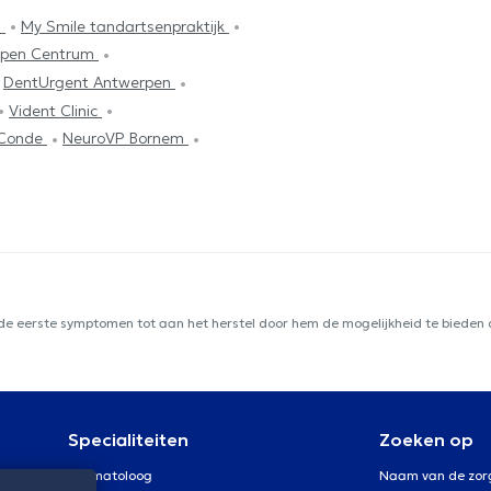
d
My Smile tandartsenpraktijk
rpen Centrum
DentUrgent Antwerpen
Vident Clinic
z Conde
NeuroVP Bornem
 de eerste symptomen tot aan het herstel door hem de mogelijkheid te bieden d
Specialiteiten
Zoeken op
Dermatoloog
Naam van de zor