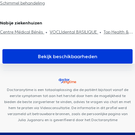
Schimmel behandeling
Onychoplastie
Medische pedicuren in Kraainem
Medische pedicuren in Sint-
Genesius-Rode
Medische pedicuren in Waterloo
Medische
pedicuren in Overijse
Nabije ziekenhuizen
Centre Médical Bénès
VOCLIdental BASILIQUE
Top Health &
Care Center
Centre Médical Koekelberg
KBS Medical
Centre Dentaire Charles-Quint
GO Santé
Centre Dental
Family
Paro Karreveld
Centre médical General Family
Bekijk beschikbaarheden
JUMANJI DENTAL
Centre pluridisciplinaire La Colombe
Centre
médico-dentaire Ambre
Clinique de la Basilique
Pluriel de
Soins
Molencare
B Sports Health
Centre Médical Polaris
Cabinet dentaire La Racine
Cabinet Médical et Paramédical
Doctoranytime is een totaaloplossing die de patiënt bijstaat vanaf de
Berchem-Sainte-Agathe
eerste symptomen tot aan het herstel door hem de mogelijkheid te
bieden de beste zorgverlener te vinden, advies te vragen via chat en met
hem te praten via Videoconsultatie. De informatie in dit profiel werd
verzameld uit betrouwbare bronnen, zoals de persoonlijke pagina van
Julia Juganaru en is geverifieerd door het Doctoranytime