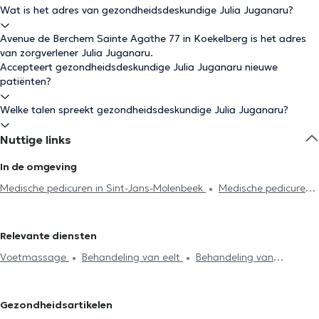
Wat is het adres van gezondheidsdeskundige Julia Juganaru?
Avenue de Berchem Sainte Agathe 77 in Koekelberg is het adres
van zorgverlener Julia Juganaru.
Accepteert gezondheidsdeskundige Julia Juganaru nieuwe
patiënten?
Welke talen spreekt gezondheidsdeskundige Julia Juganaru?
Nuttige links
In de omgeving
Medische pedicuren in Sint-Jans-Molenbeek
Medische pedicuren
in Ganshoren
Medische pedicuren in Brussel
Medische
pedicuren in Laken
Medische pedicuren in Ixelles
Medische
Relevante diensten
pedicuren in Sint-Gillis
Medische pedicuren in Vorst
Medische
Voetmassage
Behandeling van eelt
Behandeling van
pedicuren in Schaerbeek
Medische pedicuren in Uccle
huidhoorn
Orthoplasty
Plantaire voetboogzorg
Ingegroeide
Medische pedicuren in Etterbeek
Medische pedicuren in Evere
nagels
Schimmel behandeling
Nagelverzorging
Plantaire
Medische pedicuren in Drogenbos
Medische pedicuren in Woluwe-
Gezondheidsartikelen
hyperkeratose
Paraffinebad
Medische pedicure
Saint-Lambert
Medische pedicuren in Woluwe-Saint-Pierre