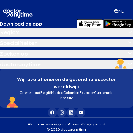
NL
Download de app
Regio's
Specialiteiten
Zoeken op
doctoranytime
Wij revolutioneren de gezondheidssector
wereldwijd
Griekenland
België
Mexico
Colombia
Ecuador
Guatemala
Brazilië
Algemene voorwaarden
Cookies
Privacybeleid
© 2026 doctoranytime