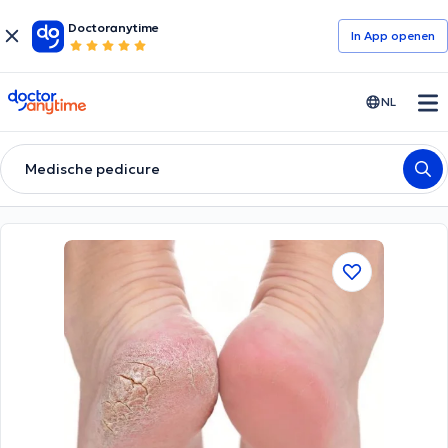
Doctoranytime
In App openen
doctoranytime
NL
Medische pedicure