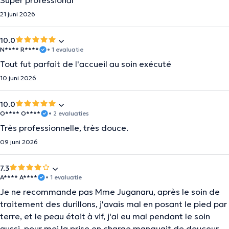
Super professional
21 juni 2026
10.0
N**** R****
• 1 evaluatie
Tout fut parfait de l'accueil au soin exécuté
10 juni 2026
10.0
O**** O****
• 2 evaluaties
Très professionnelle, très douce.
09 juni 2026
7.3
A**** A****
• 1 evaluatie
Je ne recommande pas Mme Juganaru, après le soin de
traitement des durillons, j'avais mal en posant le pied par
terre, et le peau était à vif, j'ai eu mal pendant le soin
aussi, pour moi la prise en charge manquait de douceur,