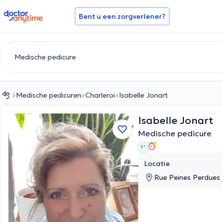
doctoranytime
Bent u een zorgverlener?
Medische pedicuren
Charleroi
Isabelle Jonart
Isabelle Jonart
Medische pedicure
1 '
Locatie
Rue Peines Perdues 7