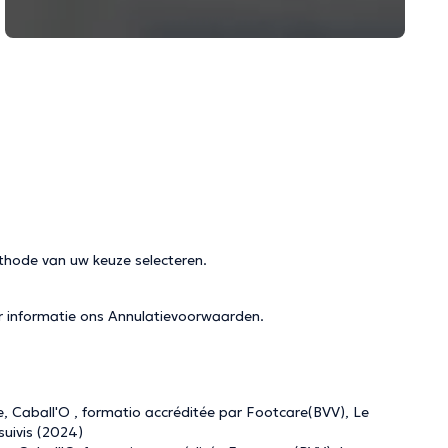
thode van uw keuze selecteren.
r informatie ons
Annulatievoorwaarden
.
ue, Caball'O , formatio accréditée par Footcare(BVV), Le
suivis (2024)