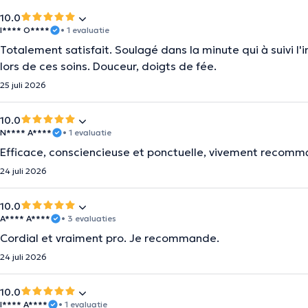
10.0
I**** O****
• 1 evaluatie
Totalement satisfait. Soulagé dans la minute qui à suivi l'
lors de ces soins. Douceur, doigts de fée.
25 juli 2026
10.0
N**** A****
• 1 evaluatie
Efficace, consciencieuse et ponctuelle, vivement recom
24 juli 2026
10.0
A**** A****
• 3 evaluaties
Cordial et vraiment pro. Je recommande.
24 juli 2026
10.0
I**** A****
• 1 evaluatie