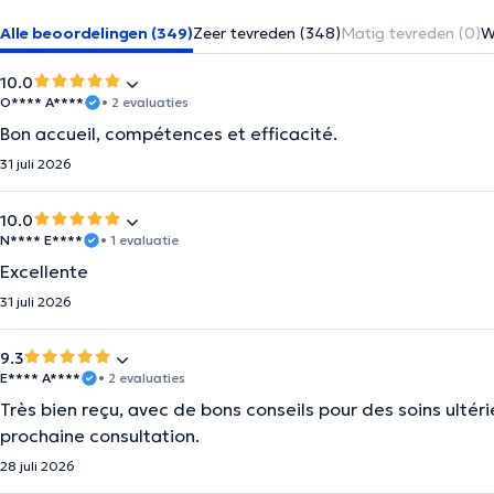
Alle beoordelingen (349)
Zeer tevreden (348)
Matig tevreden (0)
W
10.0
O**** A****
• 2 evaluaties
Bon accueil, compétences et efficacité.
31 juli 2026
10.0
N**** E****
• 1 evaluatie
Excellente
31 juli 2026
9.3
E**** A****
• 2 evaluaties
Très bien reçu, avec de bons conseils pour des soins ultéri
prochaine consultation.
28 juli 2026