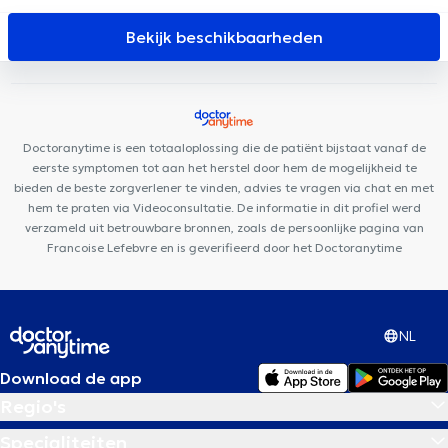
Saint-Gilles
Clinique Bailli
Cabinet du Châtelain
Ophtara
Medical Center
BrainCair Ixelles
Louise Family Doctors
Bekijk beschikbaarheden
Centre PsyCol Châtelain
Centre Médical et de soins Rebalance
City-Clinic Chirec Louise
Centre Médical Tenbosch-Châtelain
Louise Medical Center
Centres d'Aspria Avenue Louise et Art-Lois
PhysioForme
Ares Dental
Kiné Châtelain
Doctoranytime is een totaaloplossing die de patiënt bijstaat vanaf de
eerste symptomen tot aan het herstel door hem de mogelijkheid te
bieden de beste zorgverlener te vinden, advies te vragen via chat en met
hem te praten via Videoconsultatie. De informatie in dit profiel werd
verzameld uit betrouwbare bronnen, zoals de persoonlijke pagina van
Francoise Lefebvre en is geverifieerd door het Doctoranytime
NL
Download de app
Regio's
Specialiteiten