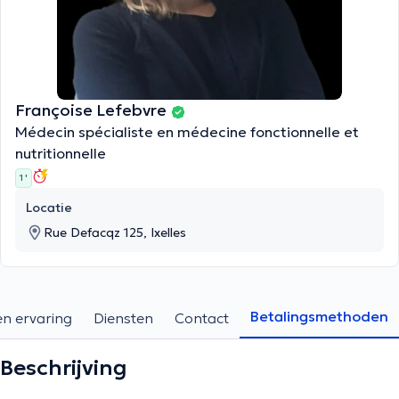
Françoise Lefebvre
Médecin spécialiste en médecine fonctionnelle et
nutritionnelle
1 '
Locatie
Rue Defacqz 125, Ixelles
Betalingsmethoden
en ervaring
Diensten
Contact
Beschrijving