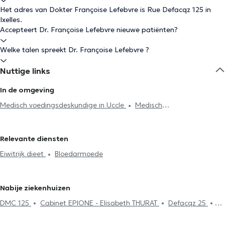
Het adres van Dokter Françoise Lefebvre is Rue Defacqz 125 in
Ixelles.
Accepteert Dr. Françoise Lefebvre nieuwe patiënten?
Welke talen spreekt Dr. Françoise Lefebvre ?
Nuttige links
In de omgeving
Medisch voedingsdeskundige in Uccle
Medisch
voedingsdeskundige in Woluwe-Saint-Pierre
Medisch
voedingsdeskundige in Kraainem
Medisch voedingsdeskundige in
Relevante diensten
Eigenbrakel
Eiwitrijk dieet
Bloedarmoede
Nabije ziekenhuizen
DMC 125
Cabinet EPIONE - Elisabeth THURAT
Defacqz 25
Cabinet Dentaire Peris
Borlée Medical Center
Centre Médical