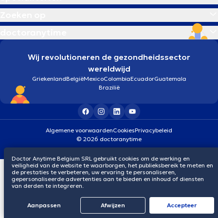
Zoeken op
doctoranytime
Wij revolutioneren de gezondheidssector
wereldwijd
Griekenland
België
Mexico
Colombia
Ecuador
Guatemala
Brazilië
Algemene voorwaarden
Cookies
Privacybeleid
© 2026 doctoranytime
Doctor Anytime Belgium SRL gebruikt cookies om de werking en
veiligheid van de website te waarborgen, het publieksbereik te meten en
de prestaties te verbeteren, uw ervaring te personaliseren,
gepersonaliseerde advertenties aan te bieden en inhoud of diensten
van derden te integreren.
Aanpassen
Afwijzen
Αccepteer