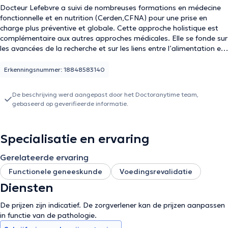
Docteur Lefebvre a suivi de nombreuses formations en médecine
fonctionnelle et en nutrition (Cerden,CFNA) pour une prise en
charge plus préventive et globale. Cette approche holistique est
complémentaire aux autres approches médicales. Elle se fonde sur
les avancées de la recherche et sur les liens entre l’alimentation et
la santé. La médecine fonctionnelle et nutritionnelle vise à
optimaliser l’alimentation et la microalimentation (antioxydants,
Erkenningsnummer: 18848583140
oligoéléments, vitamines…) afin que l’organisme fonctionne au
mieux, afin de prévenir voire de guérir des maladies chroniques
De beschrijving werd aangepast door het Doctoranytime team,
(hypertension, dyslipidémie, surpoids, trouble du sommeil, diabète,
gebaseerd op geverifieerde informatie.
hypothyroïdie…), cancers souvent induits par des carences
nutritionnelles et hormonales. La médecine fonctionnelle
s’intéresse aux causes profondes de la maladie.
Specialisatie en ervaring
Cette prise en charge implique des changements de mode de vie,
Gerelateerde ervaring
nutritionnels sur le long terme.
Functionele geneeskunde
Voedingsrevalidatie
Lors d’une première consultation : on réalise une anamnèse
Diensten
complète (antécédents, mode de vie, alimentation), un bilan
sanguin et urinaire. Cela permet d’objectiver certains
De prijzen zijn indicatief. De zorgverlener kan de prijzen aanpassen
dysfonctionnements.
in functie van de pathologie.