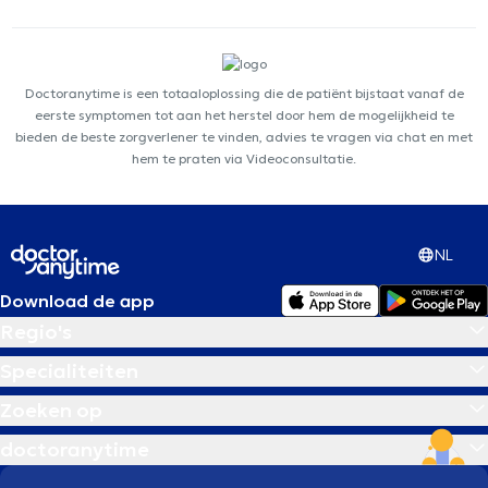
Doctoranytime is een totaaloplossing die de patiënt bijstaat vanaf de
eerste symptomen tot aan het herstel door hem de mogelijkheid te
bieden de beste zorgverlener te vinden, advies te vragen via chat en met
hem te praten via Videoconsultatie.
NL
Download de app
Regio's
Specialiteiten
Zoeken op
doctoranytime