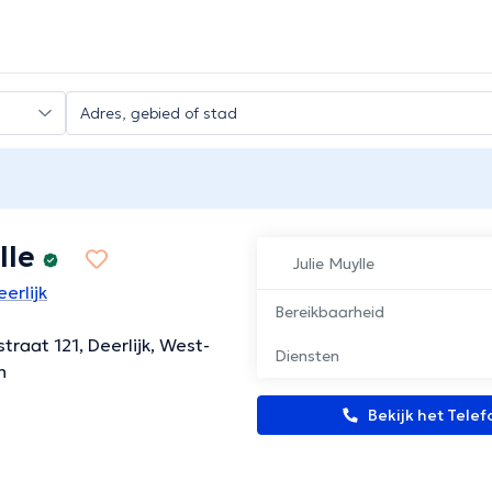
lle
Julie Muylle
erlijk
Bereikbaarheid
traat 121, Deerlijk, West-
Diensten
n
Bekijk het Tel