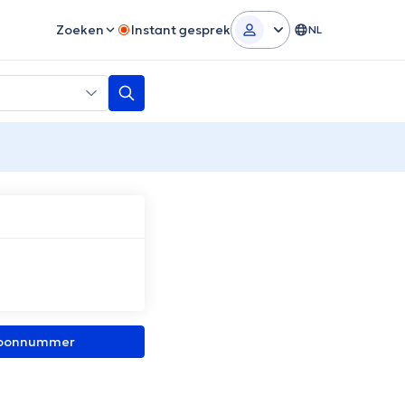
Zoeken
Instant gesprek
NL
efoonnummer