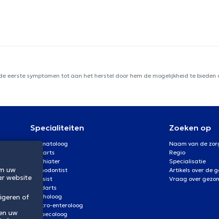
 de eerste symptomen tot aan het herstel door hem de mogelijkheid te bieden d
Specialiteiten
Zoeken op
Dermatoloog
Naam van de zor
Oogarts
Regio
Psychiater
Specialisatie
om uw
Orthodontist
Artikels over de 
ar website
Kinesist
Vraag over gezo
Tandarts
Psycholoog
igeren of
Gastro-enteroloog
 en uw
Gynaecoloog