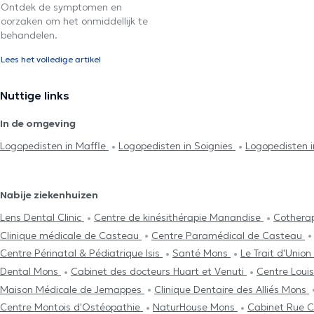
Ontdek de symptomen en
oorzaken om het onmiddellijk te
behandelen.
Lees het volledige artikel
Nuttige links
In de omgeving
Logopedisten in Maffle
Logopedisten in Soignies
Logopedisten i
Nabije ziekenhuizen
Lens Dental Clinic
Centre de kinésithérapie Manandise
Cothera
Clinique médicale de Casteau
Centre Paramédical de Casteau
Centre Périnatal & Pédiatrique Isis
Santé Mons
Le Trait d'Union
Dental Mons
Cabinet des docteurs Huart et Venuti
Centre Loui
Maison Médicale de Jemappes
Clinique Dentaire des Alliés Mons
Centre Μontois d'Ostéopathie
NaturHouse Mons
Cabinet Rue