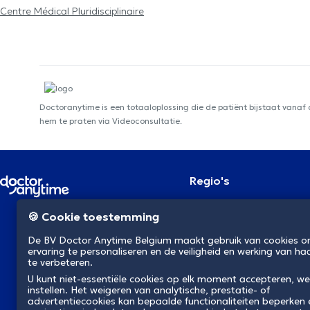
Centre Médical Pluridisciplinaire
Doctoranytime is een totaaloplossing die de patiënt bijstaat vanaf
hem te praten via Videoconsultatie.
Regio's
Brussel
NL
🍪 Cookie toestemming
Antwerpen
Gent
De BV Doctor Anytime Belgium maakt gebruik van cookies 
Charleroi
ervaring te personaliseren en de veiligheid en werking van ha
Luik
te verbeteren.
Brugge
Namen
U kunt niet-essentiële cookies op elk moment accepteren, we
instellen. Het weigeren van analytische, prestatie- of
Leuven
advertentiecookies kan bepaalde functionaliteiten beperken
Mons