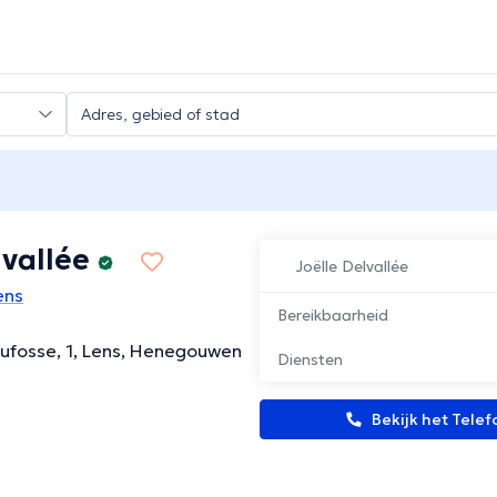
lvallée
Joëlle Delvallée
ens
Bereikbaarheid
ufosse, 1, Lens, Henegouwen
Diensten
Bekijk het Tel