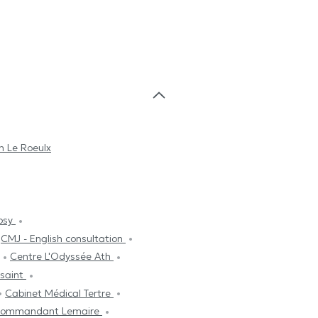
n Le Roeulx
psy
CMJ - English consultation
Centre L'Odyssée Ath
ssaint
Cabinet Médical Tertre
 Commandant Lemaire