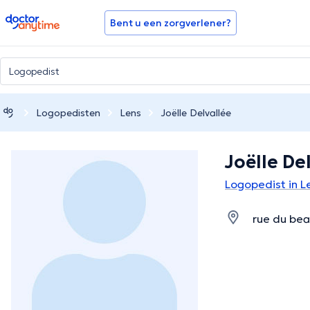
doctoranytime
Bent u een zorgverlener?
Logopedisten
Lens
Joëlle Delvallée
Joëlle De
Logopedist in L
rue du bea