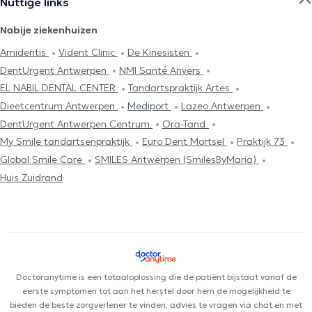
Nuttige links
Nabije ziekenhuizen
Amidentis
Vident Clinic
De Kinesisten
DentUrgent Antwerpen
NMI Santé Anvers
EL NABIL DENTAL CENTER
Tandartspraktijk Artes
Dieetcentrum Antwerpen
Mediport
Lazeo Antwerpen
DentUrgent Antwerpen Centrum
Ora-Tand
My Smile tandartsenpraktijk
Euro Dent Mortsel
Praktijk 73
Global Smile Care
SMILES Antwerpen (SmilesByMaria)
Huis Zuidrand
Doctoranytime is een totaaloplossing die de patiënt bijstaat vanaf de
eerste symptomen tot aan het herstel door hem de mogelijkheid te
bieden de beste zorgverlener te vinden, advies te vragen via chat en met