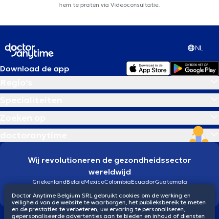
hem te praten via Videoconsultatie.
NL
Download de app
Regio's
Specialiteiten
Zoeken op
doctoranytime
Wij revolutioneren de gezondheidssector
wereldwijd
Griekenland
België
Mexico
Colombia
Ecuador
Guatemala
Brazilië
Doctor Anytime Belgium SRL gebruikt cookies om de werking en
veiligheid van de website te waarborgen, het publieksbereik te meten
en de prestaties te verbeteren, uw ervaring te personaliseren,
gepersonaliseerde advertenties aan te bieden en inhoud of diensten