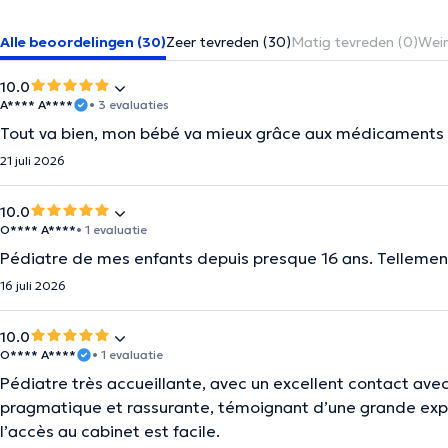
Alle beoordelingen (30)
Zeer tevreden (30)
Matig tevreden (0)
Wein
10.0
A**** A****
• 3 evaluaties
Tout va bien, mon bébé va mieux grâce aux médicaments p
21 juli 2026
10.0
O**** A****
• 1 evaluatie
Pédiatre de mes enfants depuis presque 16 ans. Tellement 
16 juli 2026
10.0
O**** A****
• 1 evaluatie
Pédiatre très accueillante, avec un excellent contact avec
pragmatique et rassurante, témoignant d’une grande expé
l’accès au cabinet est facile.