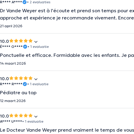
R**** A****
• 2 evaluaties
Dr Vande Weyer est à l'écoute et prend son temps pour exp
approche et expérience je recommande vivement. Encore 
21 april 2026
10.0
É**** O****
• 1 evaluatie
Ponctuelle et efficace. Formidable avec les enfants. Je pa
14 maart 2026
10.0
R**** R****
• 1 evaluatie
Pédiatre au top
12 maart 2026
10.0
A**** U****
• 1 evaluatie
Le Docteur Vande Weyer prend vraiment le temps de vous é