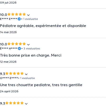
09 juli 2026
10.0
E**** E****
• 1 evaluatie
Pédiatre agréable, expérimentée et disponible
14 mei 2026
10.0
É**** H****
• 3 evaluaties
Très bonne prise en charge. Merci
12 mei 2026
9.3
O**** E****
• 1 evaluatie
Une tres chouette pediatre, tres tres gentille
24 april 2026
9.3