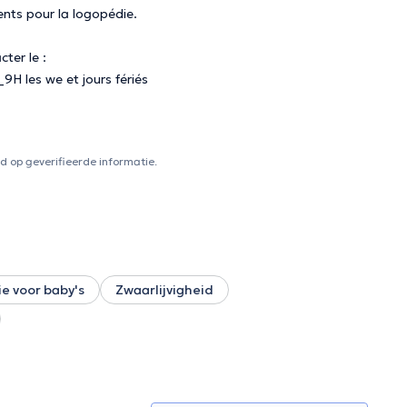
nts pour la logopédie.
ter le :
9H les we et jours fériés
 op geverifieerde informatie.
ie voor baby's
Zwaarlijvigheid